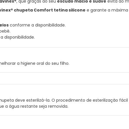
avinex®
, que graças ao seu
escudo macio e suave
evita ao m
inex® chupeta Comfort tetina silicone
e garante a máxima p
elos
conforme a disponibilidade.
bebê.
 disponibilidade.
lhorar a higiene oral do seu filho.
hupeta deve esterilizá-la. O procedimento de esterilização fác
que a água restante seja removida.