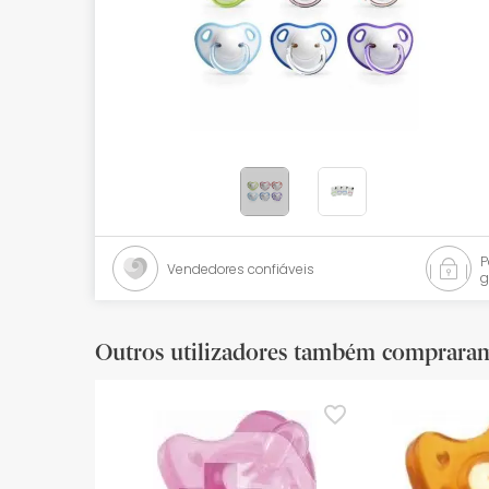
Bebés
Ótica
Ortopedia
Ervanária
Cosmética natural
Promoções
Vendedores confiáveis
g
Marcas
Mais vendidos
Outros utilizadores também comprara
Health points
Blog