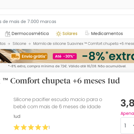
Dermocosmética
Solares
Medicamentos
tas
Silicone
Mamilo de silicone Suavinex ™ Comfort chupeta +6 mes
*-8% extra, compra mínima de 72€. Válido até 16/08. Não acumulável.
x ™ Comfort chupeta +6 meses 1ud
Silicone pacifier escudo macio para o
3,
bebê com mais de 6 meses de idade
Apen
1ud
1