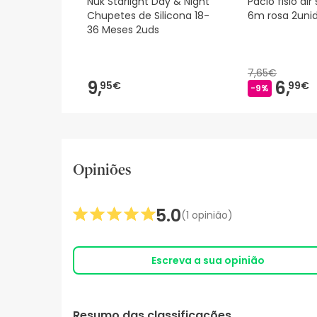
Nuk Starlight Day & Night
Pacio fisio air
Chupetes de Silicona 18-
6m rosa 2uni
36 Meses 2uds
7,65€
9,
6,
95€
99€
-9%
Opiniões
5.0
(1 opinião)
Escreva a sua opinião
Resumo das classificações