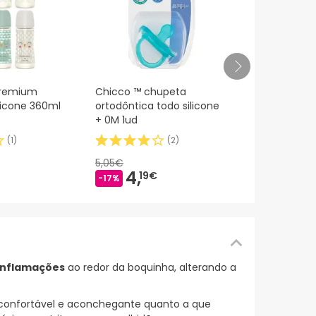
Sterimar ág
Premium
Chicco ™ chupeta
para bebés
ilicone 360ml
ortodôntica todo silicone
+ 0M 1ud
(
1
)
(
2
)
7,
70€
5,05€
4,
19€
-17%
 inflamações
ao redor da boquinha, alterando a
confortável e aconchegante quanto a que