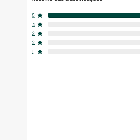
5
estrelas
4
estrelas
3
estrelas
2
estrelas
1
estrelas