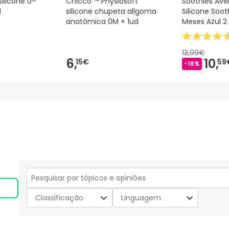
 silicone 0-
Chicco ™ Physiosoft
Soothies Ave
d
silicone chupeta allgoma
Silicone Soo
anatômica 0M + 1ud
Meses Azul 2
12,99€
6,
10,
15€
59
-18%
Secção
para
Classificação
Linguagem
pesquisar
tópicos
e