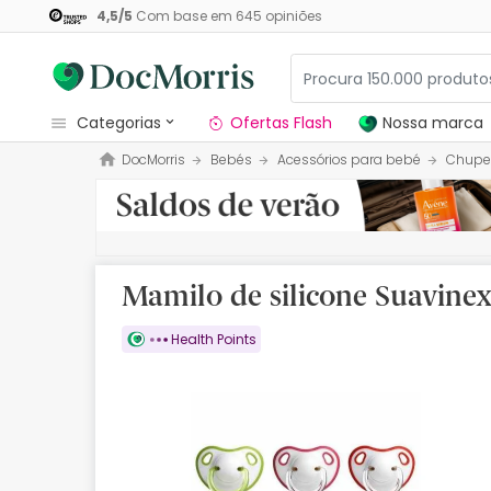
4,5
/
5
Com base em
645
opiniões
categorias
Ofertas Flash
Nossa marca
DocMorris
Bebés
Acessórios para bebé
Chupe
Dermocosmetica
Nossa marca
Solares
Mamilo de silicone Suavine
Medicamentos
Health Points
Cosmética
Saúde
Higiene
Dietética