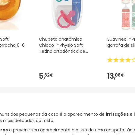
Soft
Chupeta anatômica
Suavinex ™ 
orracha 0-6
Chicco ™ Physio Soft
garrafa de s
Tetina ortodôntica de
silicone 1ud
5,
13,
82€
08€
muns dos pequenos da casa é o aparecimento de
irritações e
 mais delicadas do rosto.
uras
e prevenir seu aparecimento é o uso de uma chupeta tão 