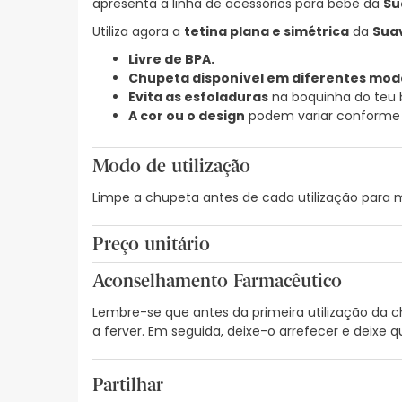
apresenta a linha de acessórios para bebê da
Su
Utiliza agora a
tetina plana e simétrica
da
Suav
Livre de BPA.
Chupeta disponível em diferentes mod
Evita as esfoladuras
na boquinha do teu 
A cor ou o design
podem variar conforme a
Modo de utilização
Limpe a chupeta antes de cada utilização para me
Preço unitário
3,82€ / Unidades
Aconselhamento Farmacêutico
Lembre-se que antes da primeira utilização da c
a ferver. Em seguida, deixe-o arrefecer e deixe 
Partilhar