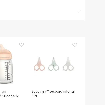
eron
Suavinex™ tesoura infantil
M Silicone M
1ud