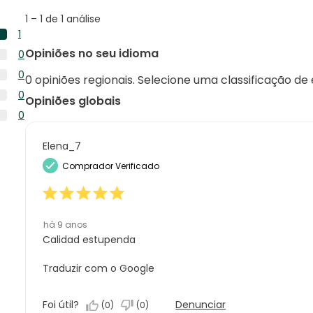
opiniões
1
1
–
1 de 1
análise
to
1
1
1
Opiniões no seu idioma
0
de
análise
0
1
0
com
0 opiniões regionais. Selecione uma classificação de
análise
análise
0
5
0
com
Opiniões globais
análise
estrelas.
0
4
0
com
análise
estrelas.
0
3
com
análise
Elena_7
estrelas.
2
com
Comprador Verificado
estrelas.
1
estrela.
há 9 anos
Calidad estupenda
Traduzir com o Google
Foi útil?
Denunciar
(
0
)
(
0
)