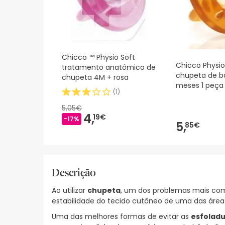
Chicco ™ Physio Soft
Chicco Physio
tratamento anatômico de
chupeta de b
chupeta 4M + rosa
meses 1 peça
(
1
)
5,05€
4,
19€
-17%
5,
85€
Descrição
Ao utilizar
chupeta
, um dos problemas mais co
estabilidade do tecido cutâneo de uma das áreas
Uma das melhores formas de evitar as
esfolad