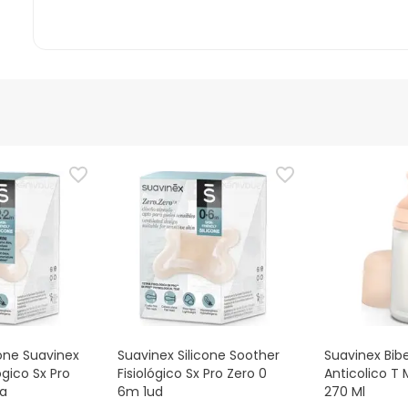
cone Suavinex
Suavinex Silicone Soother
Suavinex Bib
ógico Sx Pro
Fisiológico Sx Pro Zero 0
Anticolico T 
ça
6m 1ud
270 Ml