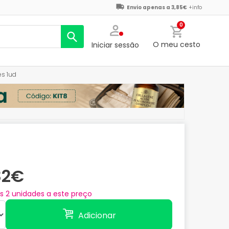
Envio apenas a 3,85€
+info
0
O meu cesto
Iniciar sessão
es 1ud
82€
as
2
unidades a este preço
Adicionar