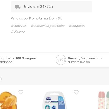
Envio em 24-72h
Vendido por
PromoFarma Ecom, S.L.
#suavinex
#acessórios para bebé
#chupetas
#silicone
Pagamento
100 % seguro
Devolução garantida
arantido
durante 14 dias
m