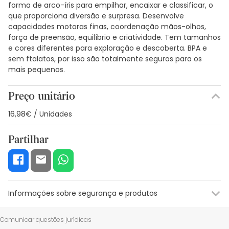
forma de arco-íris para empilhar, encaixar e classificar, o
que proporciona diversão e surpresa. Desenvolve
capacidades motoras finas, coordenação mãos-olhos,
força de preensão, equilíbrio e criatividade. Tem tamanhos
e cores diferentes para exploração e descoberta. BPA e
sem ftalatos, por isso são totalmente seguros para os
mais pequenos.
Preço unitário
16,98€ / Unidades
Partilhar
Informações sobre segurança e produtos
Recursos de segurança visual
Dados do fabricante
Gestor o
Comunicar questões jurídicas