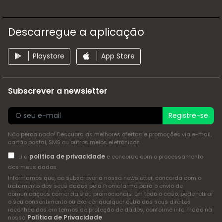
Descarregue a aplicação
Playstore
App Store
Subscrever a newsletter
Registre-se
Não perca nada! Descubra as melhores ofertas e promoções via e-mail,
cartão postal, SMS ou outros meios eletrónicos
política de privacidade
Li a
e concordo com o processamento
dos meus dados
Informamos que, ao subscrever a nossa newsletter, concorda com o
tratamento dos seus dados pela Promofarma para o envio de
comunicações comerciais ou promocionais. Em todo o caso, pode retirar
o seu consentimento ou exercer qualquer outro dos seus direitos
reconhecidos em termos de proteção de dados, conforme informado na
Política de Privacidade
nossa
.