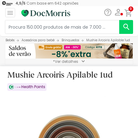
4,5
/
5
Com base em
642
opiniões
0
Bebés
Acessórios para bebé
Brinquedos
Mushie Arcoiris Apilable 1ud
*Ver detalhes
Mushie Arcoiris Apilable 1ud
Health Points