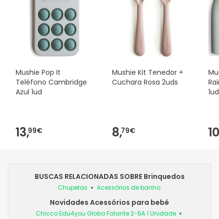
Mushie Pop It
Mushie Kit Tenedor +
Mu
Teléfono Cambridge
Cuchara Rosa 2uds
Ra
Azul 1ud
1ud
13,
8,
10
99€
79€
BUSCAS RELACIONADAS SOBRE Brinquedos
Chupetas
Acessórios de banho
Novidades Acessórios para bebé
Chicco Edu4you Globo Falante 2-6A 1 Unidade