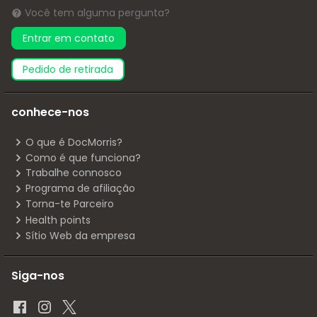
Você tem alguma pergunta?
Entrar em contato
pedido de retirada
conhece-nos
O que é DocMorris?
Como é que funciona?
Trabalhe connosco
Programa de afiliação
Torna-te Parceiro
Health points
Sítio Web da empresa
Siga-nos