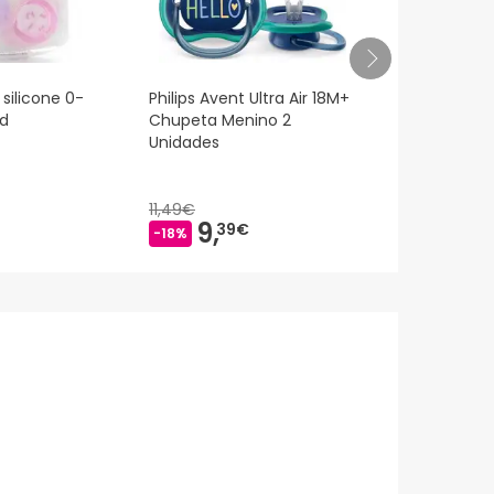
r silicone 0-
Philips Avent Ultra Air 18M+
Kit de chupe
id
Chupeta Menino 2
Avent Ultra 
Unidades
2 peças
11,49€
11,49€
9,
9,
39€
39
-18%
-18%