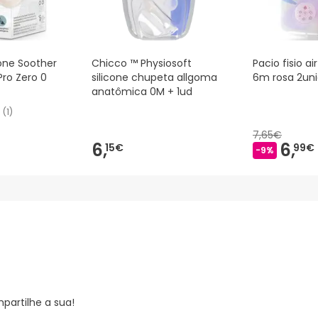
cone Soother
Chicco ™ Physiosoft
Pacio fisio ai
 Pro Zero 0
silicone chupeta allgoma
6m rosa 2un
anatômica 0M + 1ud
(
1
)
7,65€
6,
6,
15€
99€
-9%
partilhe a sua!