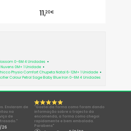
11,
20€
 Blossom 0-6M 4 Unidades
a Nuvens 0M+ 1 Unidade
hicco Physio Comfort Chupeta Natal 6-12M+ 1 Unidade
cifier Colour Petrol Sage Baby Blue Iron 0-6M 4 Unidades
es. Enviaram de
"Gostei da forma como foram dando
eitou na
informação sobre o trajecto da
viço de
encomenda, a forma como chegoi
trasado."
rapidamente e bem embalada.
Parabens"
/26