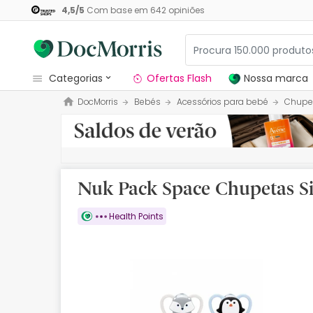
4,5
/
5
Com base em
642
opiniões
categorias
Ofertas Flash
Nossa marca
DocMorris
Bebés
Acessórios para bebé
Chupe
Dermocosmetica
Nossa marca
Solares
Nuk Pack Space Chupetas Si
Medicamentos
Health Points
Cosmética
Saúde
Higiene
Dietética