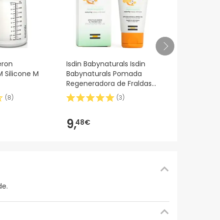
Nutribén In
eron
Isdin Babynaturals Isdin
M Silicone M
Babynaturals Pomada
Regeneradora de Fraldas
50ml
(
8
)
(
3
)
23,
29€
9,
48€
de.