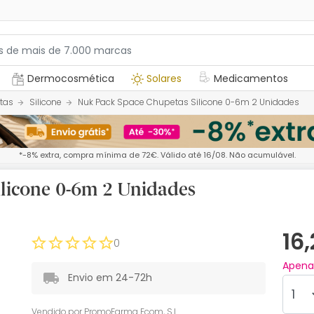
Dermocosmética
Solares
Medicamentos
tas
Silicone
Nuk Pack Space Chupetas Silicone 0-6m 2 Unidades
*-8% extra, compra mínima de 72€. Válido até 16/08. Não acumulável.
licone 0-6m 2 Unidades
16
0
Apen
Envio em 24-72h
Vendido por
PromoFarma Ecom, S.L.