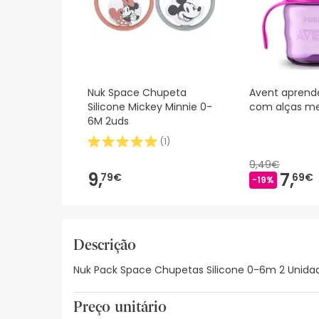
Nuk Space Chupeta
Avent aprend
Silicone Mickey Minnie 0-
com alças m
6M 2uds
(
1
)
9,49€
9,
7,
79€
69€
-19%
Descrição
Nuk Pack Space Chupetas Silicone 0-6m 2 Unidade
Preço unitário