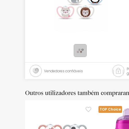
Bebés
Ótica
Ortopedia
Ervanária
Cosmética natural
Promoções
Vendedores confiáveis
g
Marcas
Mais vendidos
Outros utilizadores também comprara
Health points
TOP Choice
Blog