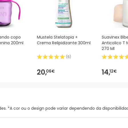
endo copo
Mustela Stelatopia +
Suavinex Bib
enina 200ml
Crema Relipidizante 300ml
Anticolico T 
270 Ml
(
6
)
20,
14,
06€
12€
s. *A cor ou o design pode variar dependendo da disponibilida