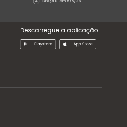
em 5/8/26
Graça B.
Descarregue a aplicação
Playstore
App Store