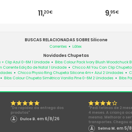
11,
9,
20€
95€
BUSCAS RELACIONADAS SOBRE Silicone
Correntes
Látex
Novidades Chupetas
 + Clip Azul 0-6M 1 Unidade
Bibs Colour Pack Ivory Blush Woodchuck
 Corrente Edição de Natal 1 Unidade
Chicco All You Can Clip Chupet
nidades
Chicco Physio Ring Chupeta Silicone 4m+ Azul 2 Unidades
C
Bibs Colour Chupeta Simétrica Vanilla Pine 0-6M 2 Unidades
Bibs Pa
"Da rapidez da entrega dos
"Pedi tetinas de 2 mes
produtos"
4 meses. A criança ac
mesma. Melhorar o ser
em 6/8/26
Dulce B.
transportes. Chegou a
em 5/8
Selma M.