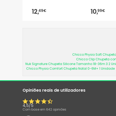
12,
10,
49€
99€
Chicco Physio Soft Chupeta
Chicco Clip Chupeta com
Nuk Signature Chupeta Silicone Tamanho 18-36m 3 2 U
Chicco Physio Comfort Chupeta Natal 0-6M+ 1 Unidade
Opiniões reais de utilizadores
4,5
/
5
Com base em
642
opiniões