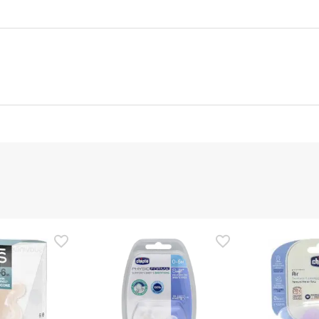
nte
Gestor orçamental
nça para este produto, mas estamos a trabalhar nisso. Reco
ias as informações de segurança que acompanham o produto ant
 Além disso, se desejares, também podes devolver o produto s