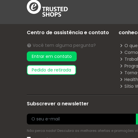
Centro de assistência e contato
conhec
Você tem alguma pergunta?
O que
Como 
Entrar em contato
Traba
Progr
pedido de retirada
Torna
Health
Sítio
Subscrever a newsletter
Não perca nada! Descubra as melhores ofertas e promoções via 