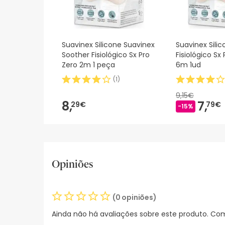
Suavinex Silicone Suavinex
Suavinex Sili
Soother Fisiológico Sx Pro
Fisiológico Sx
Zero 2m 1 peça
6m 1ud
(
1
)
9,15€
8,
7,
29€
79€
-15%
Opiniões
(0 opiniões)
Ainda não há avaliações sobre este produto. Com