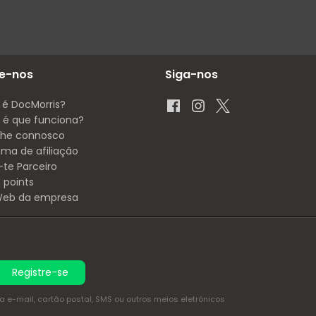
e-nos
Siga-nos
 é DocMorris?
é que funciona?
lhe connosco
ama de afiliação
-te Parceiro
 points
 Web da empresa
Registre-se
e-mail, cartão postal, SMS ou outros meios eletrónicos