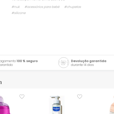
#nuk
#acessórios para bebé
#chupetas
#silicone
Pagamento
100 % seguro
Devolução garantida
arantido
durante 14 dias
m