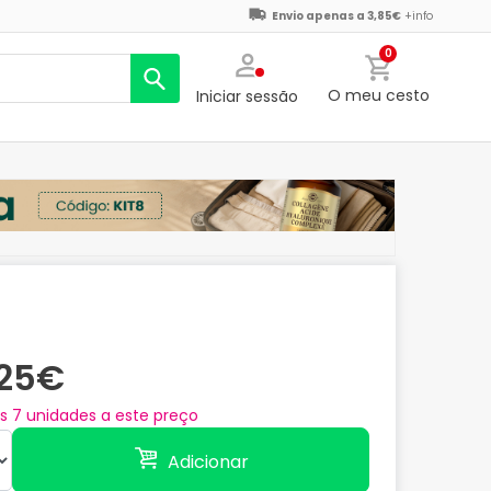
Envio apenas a 3,85€
+info
0
O meu cesto
Iniciar sessão
,25€
as
7
unidades a este preço
Adicionar