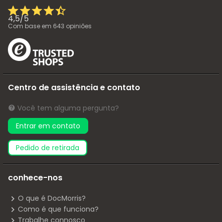
4,5
/
5
Com base em
643
opiniões
Centro de assistência e contato
Você tem alguma pergunta?
Entrar em contato
pedido de retirada
conhece-nos
O que é DocMorris?
Como é que funciona?
Trabalhe connosco