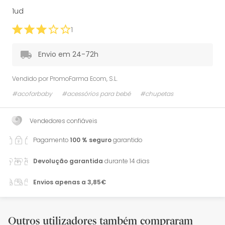
1ud
1
Envio em 24-72h
Vendido por
PromoFarma Ecom, S.L.
#acofarbaby
#acessórios para bebé
#chupetas
Vendedores confiáveis
Pagamento
100 % seguro
garantido
Devolução garantida
durante 14 dias
Envios apenas a 3,85€
Outros utilizadores também compraram