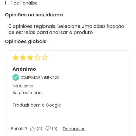
1
1
–
1 de 1
análise
abou
to
Regi
Opiniões no seu idioma
1
Sort.
de
0 opiniões regionais. Selecione uma classificação
1
de estrelas para analisar o produto
análise
Opiniões globais
Anónimo
COMPRADOR VERIFICADO
há 10 anos
Su precio final
Traduzir com o Google
Foi útil?
Denunciar
(
0
)
(
0
)