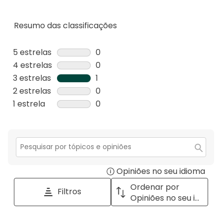
Resumo das classificações
5 estrelas
estrelas
0
0
4 estrelas
estrelas
0
análise
0
3 estrelas
estrelas
1
com
análise
1
2 estrelas
estrelas
0
5
com
análise
0
1 estrela
estrelas
0
estrelas.
4
com
análise
0
estrelas.
3
com
análise
estrelas.
2
com
estrelas.
1
Secção
para
estrela.
Opiniões no seu idioma
Disp
pesquisar
tópicos
a
Ordenar por
Filtros
e
pop
Opiniões no seu idioma
opiniões
with
info