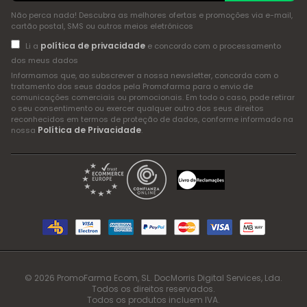
Não perca nada! Descubra as melhores ofertas e promoções via e-mail,
cartão postal, SMS ou outros meios eletrónicos
política de privacidade
Li a
e concordo com o processamento
dos meus dados
Informamos que, ao subscrever a nossa newsletter, concorda com o
tratamento dos seus dados pela Promofarma para o envio de
comunicações comerciais ou promocionais. Em todo o caso, pode retirar
o seu consentimento ou exercer qualquer outro dos seus direitos
reconhecidos em termos de proteção de dados, conforme informado na
Política de Privacidade
nossa
.
© 2026 PromoFarma Ecom, SL. DocMorris Digital Services, Lda.
Todos os direitos reservados.
Todos os produtos incluem IVA.