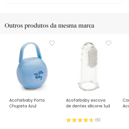
Outros produtos da mesma marca
Acofarbaby Porta
Acofarbaby escova
Co
Chupeta Azul
de dentes silicone 1ud
Ac
(
5
)