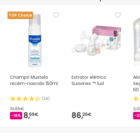
TOP Choice
Champô Mustela
Extrator elétrico
Alv
recém-nascido 150ml
Suavinex ™ 1ud
Se
60
(
34
)
10,65€
2,
8,
86,
69€
26€
-18%
-2