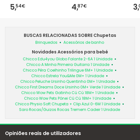
5,
4,
3,
54€
87€
BUSCAS RELACIONADAS SOBRE Chupetas
Brinquedos
Acessórios de banho
Novidades Acessórios para bebé
Chicco Edu4you Globo Falante 2-6A 1 Unidade
Chicco A Minha Primeira Guitarra 1 Unidade
Chicco Pêra Coelhinho Trilingue 6M+ 1 Unidade
Chicco Estrela You&Me 0M+ 1 Unidade
Chicco Peluche Ursinho Quentinho 0M+ 1 Unidade
Chicco First Dreams Doce Ursinho 0M+ Verde 1 Unidade
Chicco Wow Pets Gatinho Cú Cú 18M+ 1 Unidade
Chicco Wow Pets Pónei Cú Cú 18M+ 1 Unidade
Chicco Physio Soft Chupeta + Clip Azul 0-6M 1 Unidade
Saro Rocas/Guizos Rocas Tremem Cadeir 1 Unidade
Opiniões reais de utilizadores