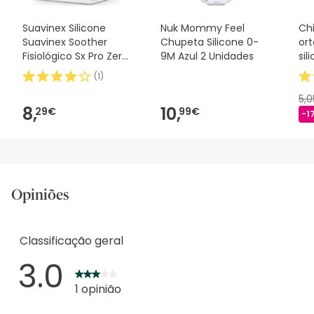
Suavinex Silicone
Nuk Mommy Feel
Ch
Suavinex Soother
Chupeta Silicone 0-
or
Fisiológico Sx Pro Zero
9M Azul 2 Unidades
sil
2m 1 peça
(
1
)
5,
8,
10,
29€
99€
-1
Opiniões
Classificação geral
3.0
1 opinião