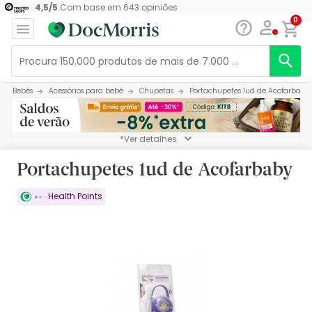
4,5
/
5
Com base em
643
opiniões
0
Bebés
Acessórios para bebé
Chupetas
Portachupetes 1ud de Acofarbaby
*Ver detalhes
Portachupetes 1ud de Acofarbaby
Health Points