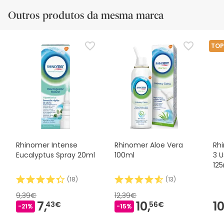
Outros produtos da mesma marca
TOP
Rhinomer Intense
Rhinomer Aloe Vera
Rh
Eucalyptus Spray 20ml
100ml
3 U
12
(
18
)
(
13
)
9,39€
12,39€
7,
10,
10
43€
56€
-21%
-15%