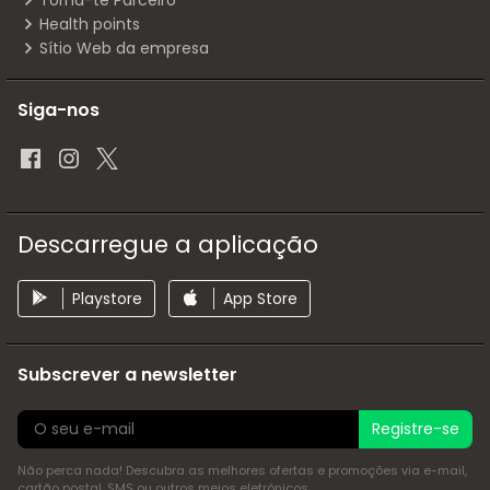
Torna-te Parceiro
Health points
Sítio Web da empresa
Siga-nos
Descarregue a aplicação
Playstore
App Store
Subscrever a newsletter
Registre-se
Não perca nada! Descubra as melhores ofertas e promoções via e-mail,
cartão postal, SMS ou outros meios eletrónicos