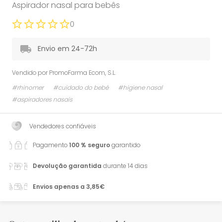
Aspirador nasal para bebês
0
Envio em 24-72h
Vendido por
PromoFarma Ecom, S.L.
#rhinomer
#cuidado do bebé
#higiene nasal
#aspiradores nasais
Vendedores confiáveis
Pagamento
100 % seguro
garantido
Devolução garantida
durante 14 dias
Envios apenas a 3,85€