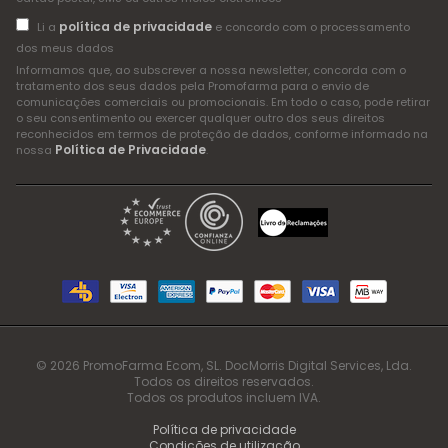
política de privacidade
Li a
e concordo com o processamento
dos meus dados
Informamos que, ao subscrever a nossa newsletter, concorda com o
tratamento dos seus dados pela Promofarma para o envio de
comunicações comerciais ou promocionais. Em todo o caso, pode retirar
o seu consentimento ou exercer qualquer outro dos seus direitos
reconhecidos em termos de proteção de dados, conforme informado na
Política de Privacidade
nossa
.
© 2026 PromoFarma Ecom, SL. DocMorris Digital Services, Lda.
Todos os direitos reservados.
Todos os produtos incluem IVA.
Política de privacidade
Condições de utilização