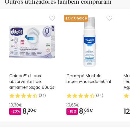
Outros utilizadores também compraram
TOP Choice
Chicco™ discos
Champô Mustela
Mu
absorventes de
recém-nascido 150ml
Le
amamentação 60uds
Ag
(
32
)
(
34
)
10,30€
10,65€
8,
8,
12
20€
69€
-20%
-18%