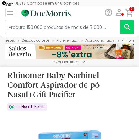
4,5
/
5
Com base em
646
opiniões
0
Bebés
Cuidado do bebé
Higiene nasal
Aspiradores nasais
Rhinomer B
*Ver detalhes
Rhinomer Baby Narhinel
Comfort Aspirador de pó
Nasal+Gift Pacifier
Health Points