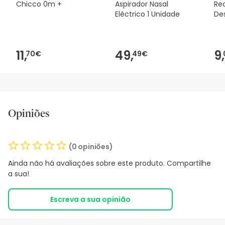
Chicco 0m +
Aspirador Nasal
Rec
Eléctrico 1 Unidade
Des
Un
11,
49,
9,
70€
49€
Opiniões
(0 opiniões)
Ainda não há avaliações sobre este produto. Compartilhe
a sua!
Escreva a sua opinião