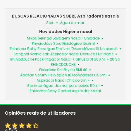
BUSCAS RELACIONADAS SOBRE Aspiradores nasais
Soro
Água do mar
Novidades Higiene nasal
Mikos Seringa Lavagem Nasal 1 Unidade
Physiodose Soro Fisiológico 15x5ml
Rhinomer Baby Recargas Flexíveis Descartáveis 10 Unidades
Sangool Narhiclean Aspirador Nasal Eléctrico 1 Unidade
Rhinodouche Pack Irrigador Nasal + Sinusal Xl 500 Ml + 26 So
RHINODOUCHE,
Fisiodose Ser Physio 5Ml 40
Aposán Serum Fisiológico 10 Monodoses De 5ml
Aspirador Nasal Chicco 0m +
Sterimar água do mar para bebés 50ml
Rhinomer Baby Confort Aspirador Nasal
Opiniões reais de utilizadores
4,5
/
5