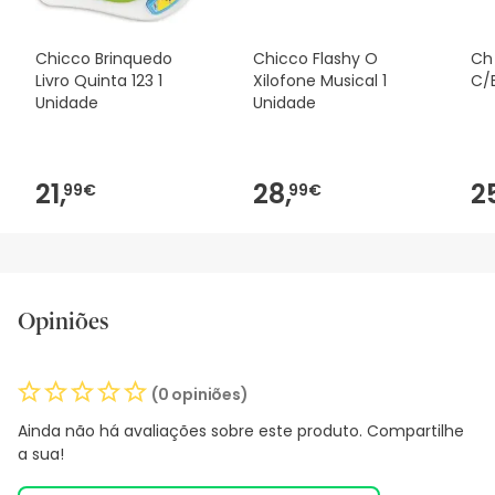
Chicco Brinquedo
Chicco Flashy O
Ch
Livro Quinta 123 1
Xilofone Musical 1
C/
Unidade
Unidade
21,
28,
2
99€
99€
Opiniões
(0 opiniões)
Ainda não há avaliações sobre este produto. Compartilhe
a sua!