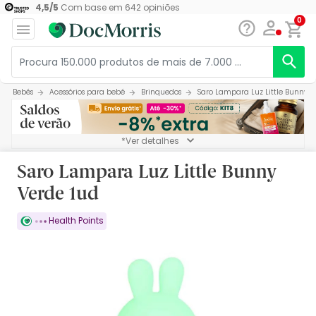
4,5
/
5
Com base em
642
opiniões
0
Bebés
Acessórios para bebé
Brinquedos
Saro Lampara Luz Little Bunny V
*Ver detalhes
Saro Lampara Luz Little Bunny
Verde 1ud
Health Points