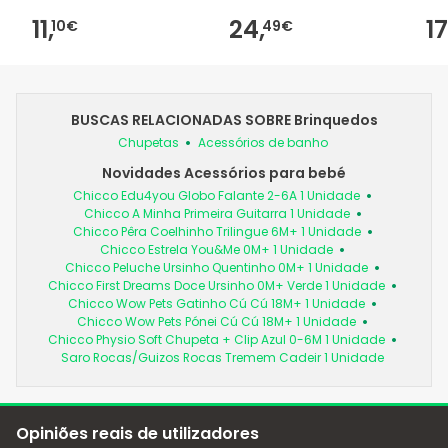
11,
24,
17
10€
49€
BUSCAS RELACIONADAS SOBRE Brinquedos
Chupetas
Acessórios de banho
Novidades Acessórios para bebé
Chicco Edu4you Globo Falante 2-6A 1 Unidade
Chicco A Minha Primeira Guitarra 1 Unidade
Chicco Pêra Coelhinho Trilingue 6M+ 1 Unidade
Chicco Estrela You&Me 0M+ 1 Unidade
Chicco Peluche Ursinho Quentinho 0M+ 1 Unidade
Chicco First Dreams Doce Ursinho 0M+ Verde 1 Unidade
Chicco Wow Pets Gatinho Cú Cú 18M+ 1 Unidade
Chicco Wow Pets Pónei Cú Cú 18M+ 1 Unidade
Chicco Physio Soft Chupeta + Clip Azul 0-6M 1 Unidade
Saro Rocas/Guizos Rocas Tremem Cadeir 1 Unidade
Opiniões reais de utilizadores