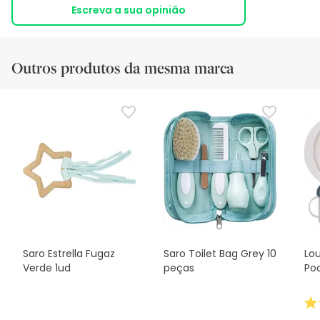
Escreva a sua opinião
Outros produtos da mesma marca
Saro Estrella Fugaz
Saro Toilet Bag Grey 10
Lo
Verde 1ud
peças
Po