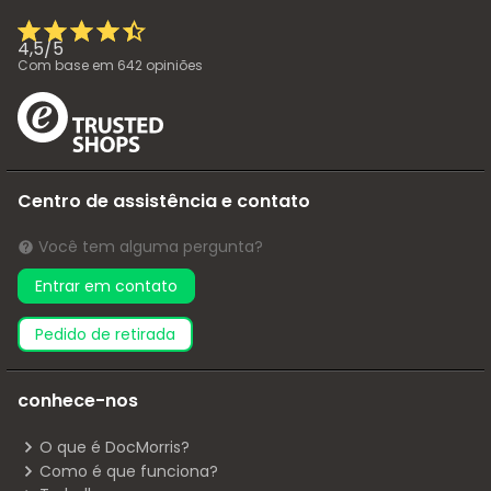
4,5
/
5
Com base em
642
opiniões
Centro de assistência e contato
Você tem alguma pergunta?
Entrar em contato
pedido de retirada
conhece-nos
O que é DocMorris?
Como é que funciona?