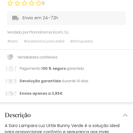
0
Envio em 24-72h
Vendido por
PromoFarma Ecom, S.L.
#saro
#acessórios para bebé
#brinquedos
Vendedores confiáveis
Pagamento
100 % seguro
garantido
Devolução garantida
durante 14 dias
Envios apenas a 3,85€
Descrição
A Saro Lampara Luz Little Bunny Verde é a solução ideal
para proporcionar conforto e segurança aos mais