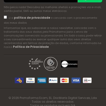
Não perca nada! Descubra as melhores ofertas e promoções via e-mail,
cartão postal, SMS ou outros meios eletrónicos
política de privacidade
Li a
e concordo com o processamento
dos meus dados
Informamos que, ao subscrever a nossa newsletter, concorda com o
tratamento dos seus dados pela Promofarma para o envio de
comunicações comerciais ou promocionais. Em todo o caso, pode retirar
o seu consentimento ou exercer qualquer outro dos seus direitos
reconhecidos em termos de proteção de dados, conforme informado na
Política de Privacidade
nossa
.
© 2026 PromoFarma Ecom, SL. DocMorris Digital Services, Lda.
Todos os direitos reservados.
Todos os produtos incluem IVA.