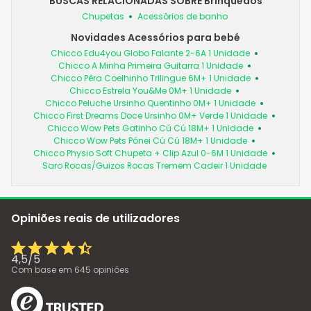
BUSCAS RELACIONADAS SOBRE Brinquedos
Chupetas
Acessórios de banho
Novidades Acessórios para bebé
Chicco Edu4you Globo Falante 2-6A 1 Unidade
Chicco A Minha Primeira Guitarra 1 Unidade
Chicco Pêra Coelhinho Trilingue 6M+ 1 Unidade
Chicco Estrela You&Me 0M+ 1 Unidade
Chicco Peluche Ursinho Quentinho 0M+ 1 Unidade
Chicco First Dreams Doce Ursinho 0M+ Verde 1 Unidade
Chicco Wow Pets Gatinho Cú Cú 18M+ 1 Unidade
Chicco Wow Pets Pónei Cú Cú 18M+ 1 Unidade
Chicco Physio Soft Chupeta + Clip Azul 0-6M 1 Unidade
Saro Rocas/Guizos Rocas Tremem Cadeir 1 Unidade
Opiniões reais de utilizadores
4,5
/
5
Com base em
645
opiniões