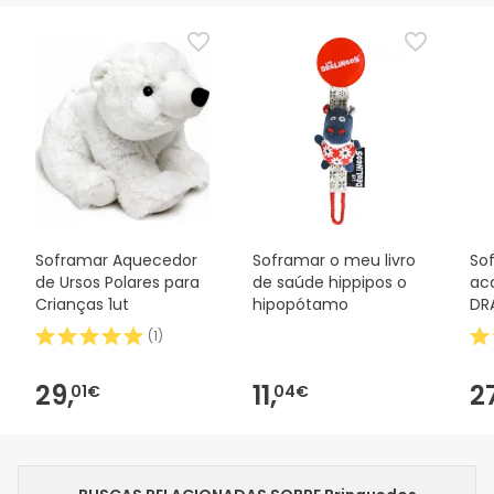
Soframar Aquecedor
Soframar o meu livro
So
de Ursos Polares para
de saúde hippipos o
ac
Crianças 1ut
hipopótamo
DR
(
1
)
29,
11,
2
01€
04€