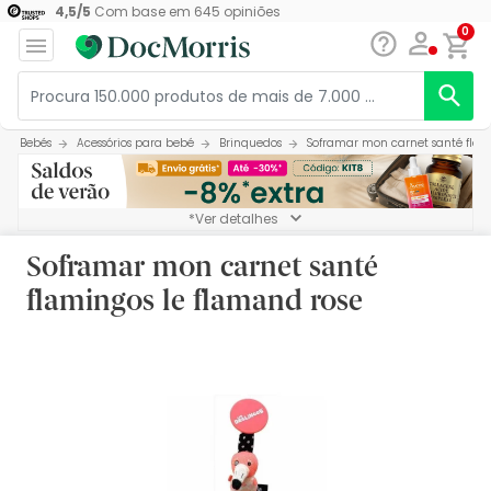
4,5
/
5
Com base em
645
opiniões
0
Bebés
Acessórios para bebé
Brinquedos
Soframar mon carnet santé flam
*Ver detalhes
Soframar mon carnet santé
flamingos le flamand rose