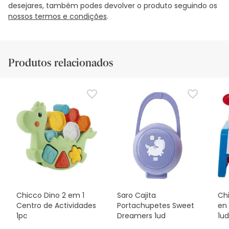
desejares, também podes devolver o produto seguindo os
nossos termos e condições
.
Produtos relacionados
Chicco Dino 2 em 1
Saro Cajita
Chi
Centro de Actividades
Portachupetes Sweet
en 
1pc
Dreamers 1ud
1ud