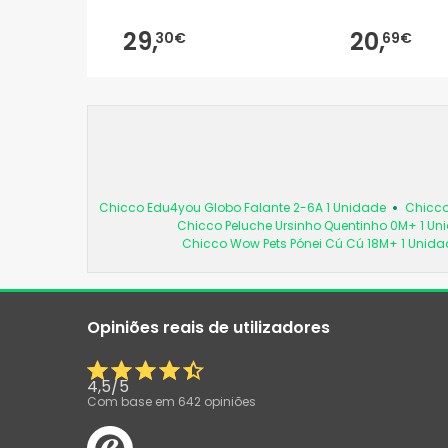
29,
20,
30€
69€
Chicco Edu4you Globo Falante 2-6A 1 Unidade
Chicco
Chicco Peluche Ursinho Quentinho 0M+ 1 Un
Chicco Wow Pets Pónei Cú Cú 18M+ 1 Unida
Opiniões reais de utilizadores
4,5
/
5
Com base em
642
opiniões