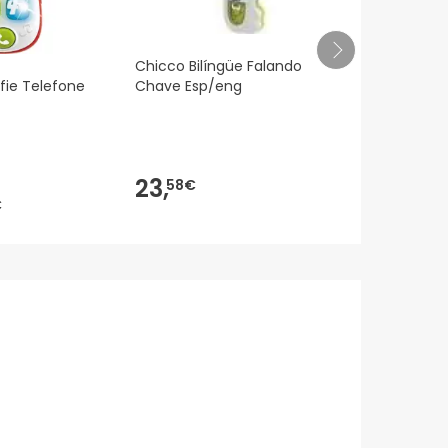
Chicco Bilíngüe Falando
fie Telefone
Chave Esp/eng
BUDDY BUDD
Chicco
23,
58€
13,
€
79€