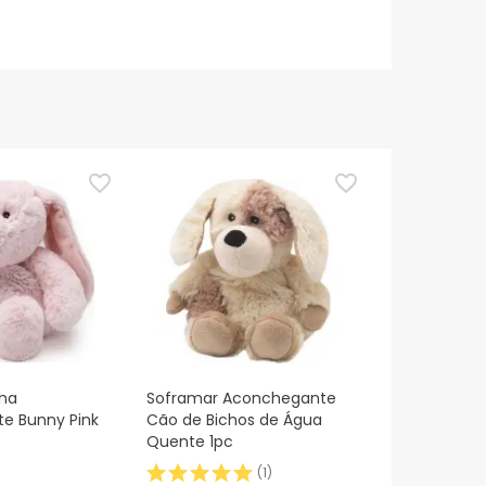
lha
Soframar Aconchegante
e Bunny Pink
Cão de Bichos de Água
Quente 1pc
(
1
)