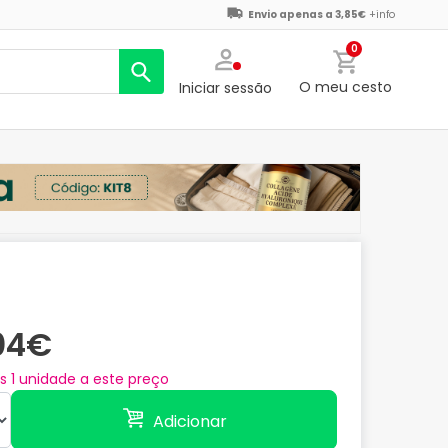
Envio apenas a 3,85€
+info
0
O meu cesto
Iniciar sessão
,04€
as
1
unidade a este preço
Adicionar