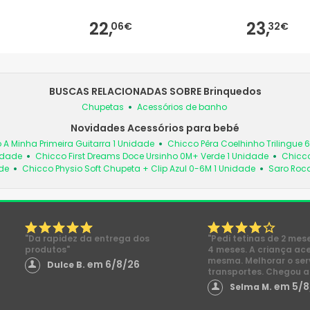
22,
23,
06€
32€
BUSCAS RELACIONADAS SOBRE Brinquedos
Chupetas
Acessórios de banho
Novidades Acessórios para bebé
 A Minha Primeira Guitarra 1 Unidade
Chicco Pêra Coelhinho Trilingue 
idade
Chicco First Dreams Doce Ursinho 0M+ Verde 1 Unidade
Chicco
de
Chicco Physio Soft Chupeta + Clip Azul 0-6M 1 Unidade
Saro Roc
"Da rapidez da entrega dos
"Pedi tetinas de 2 mes
produtos"
4 meses. A criança ac
mesma. Melhorar o ser
em 6/8/26
Dulce B.
transportes. Chegou a
em 5/8
Selma M.