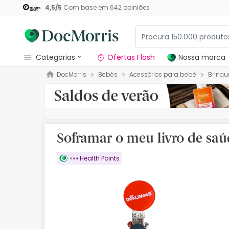
4,5
/
5
Com base em
642
opiniões
categorias
Ofertas Flash
Nossa marca
DocMorris
Bebés
Acessórios para bebé
Brinqu
Dermocosmetica
Nossa marca
Solares
Soframar o meu livro de sa
Medicamentos
Health Points
Cosmética
Saúde
Higiene
Dietética