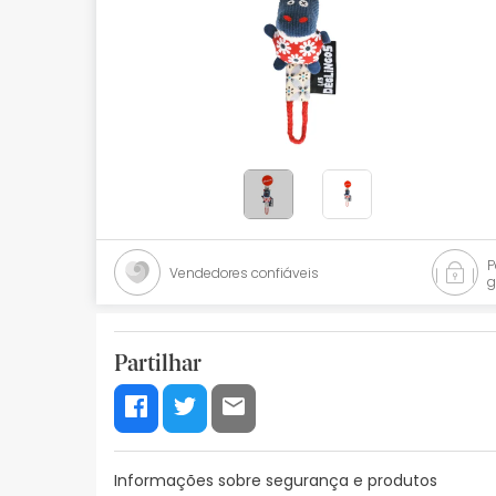
Bebés
Ótica
Ortopedia
Ervanária
Cosmética natural
Promoções
Vendedores confiáveis
g
Marcas
Mais vendidos
Partilhar
Health points
Blog
Informações sobre segurança e produtos