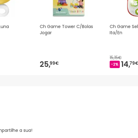
Luna
Ch Game Tower C/Bolas
Ch Game Sel
Jogar
Ita/En
15,15€
25,
14,
99€
79
-2%
partilhe a sua!