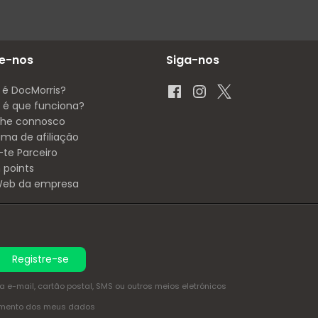
e-nos
Siga-nos
 é DocMorris?
é que funciona?
lhe connosco
ama de afiliação
-te Parceiro
 points
 Web da empresa
Registre-se
e-mail, cartão postal, SMS ou outros meios eletrónicos
amento dos meus dados