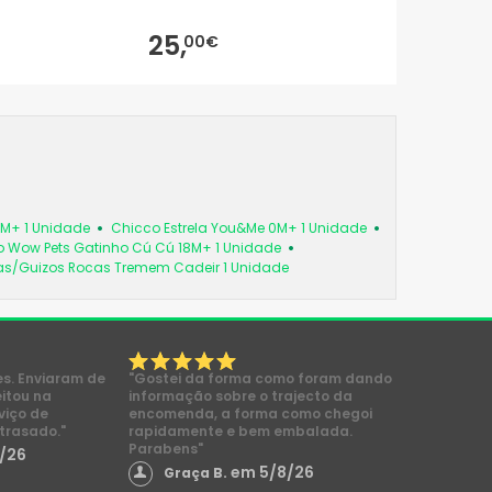
25,
00€
6M+ 1 Unidade
Chicco Estrela You&Me 0M+ 1 Unidade
 Wow Pets Gatinho Cú Cú 18M+ 1 Unidade
as/Guizos Rocas Tremem Cadeir 1 Unidade
es. Enviaram de
"Gostei da forma como foram dando
eitou na
informação sobre o trajecto da
viço de
encomenda, a forma como chegoi
trasado."
rapidamente e bem embalada.
Parabens"
/26
em 5/8/26
Graça B.