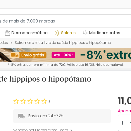
Dermocosmética
Solares
Medicamentos
edos
Soframar o meu livro de saúde hippipos o hipopótamo
*-8% extra, compra mínima de 72€. Válido até 16/08. Não acumulável.
úde hippipos o hipopótamo
11
0
Apen
Envio em 24-72h
Vendido por
PromoFarma Ecom, S.L.