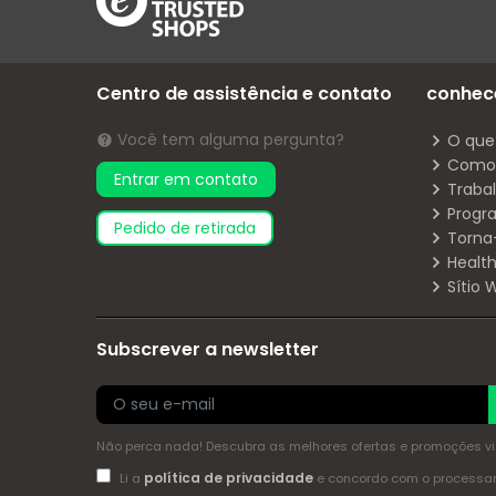
Centro de assistência e contato
conhec
Você tem alguma pergunta?
O que
Como 
Entrar em contato
Traba
Progr
pedido de retirada
Torna
Health
Sítio
Subscrever a newsletter
Não perca nada! Descubra as melhores ofertas e promoções via 
política de privacidade
Li a
e concordo com o process