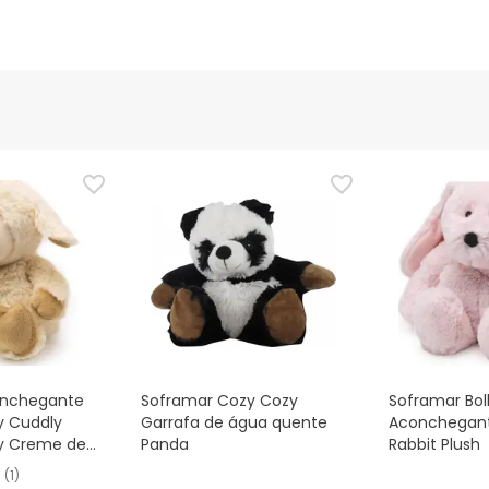
Soframar Cozy Cozy
Soframar Bo
y Cuddly
Garrafa de água quente
Aconchegant
y Creme de
Panda
Rabbit Plush
(
1
)