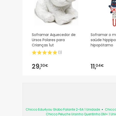
Soframar Aquecedor de
Soframar o me
Ursos Polares para
saúde hippipo
Crianças 1ut
hipopótamo
(
1
)
29,
11,
30€
04€
Chicco Edu4you Globo Falante 2-6A 1 Unidade
Chicco
Chicco Peluche Ursinho Quentinho 0M+ 1 Un