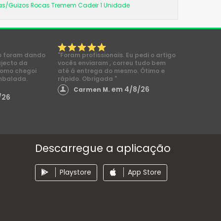
as/Guizos Rocas Tremem Cadeir 1 Unidade
o foram dando
"Foram profissionais. Eu pedi o artigo
ajecto da
vocês enviaram , correu tudo bem
como chegoi
até á entrega do mesmo. Ótimo e
mbalada.
rápido. Obrigada "
em 4/8/26
Carmen M.
/26
Descarregue a aplicação
Playstore
App Store