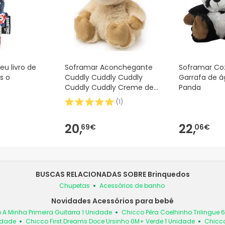
u livro de
Soframar Aconchegante
Soframar Co
s o
Cuddly Cuddly Cuddly
Garrafa de 
Cuddly Cuddly Creme de
Panda
Ovelha
(
1
)
20,
22,
69€
06€
BUSCAS RELACIONADAS SOBRE Brinquedos
Chupetas
Acessórios de banho
Novidades Acessórios para bebé
 A Minha Primeira Guitarra 1 Unidade
Chicco Pêra Coelhinho Trilingue 
idade
Chicco First Dreams Doce Ursinho 0M+ Verde 1 Unidade
Chicco