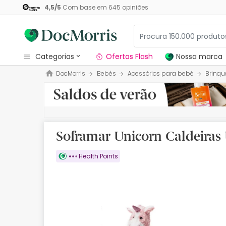
4,5
/
5
Com base em
645
opiniões
categorias
Ofertas Flash
Nossa marca
DocMorris
Bebés
Acessórios para bebé
Brinqu
Dermocosmetica
Nossa marca
Solares
Soframar Unicorn Caldeiras 
Medicamentos
Health Points
Cosmética
Saúde
Higiene
Dietética