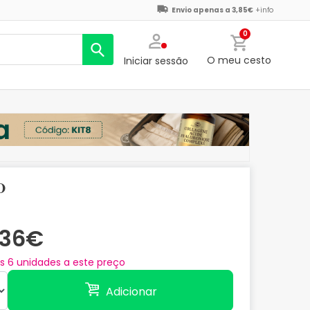
Envio apenas a 3,85€
+info
0
O meu cesto
Iniciar sessão
o
,36€
as
6
unidades a este preço
Adicionar