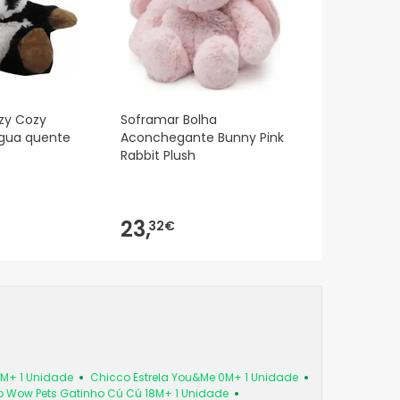
zy Cozy
Soframar Bolha
água quente
Aconchegante Bunny Pink
Rabbit Plush
23,
32€
6M+ 1 Unidade
Chicco Estrela You&Me 0M+ 1 Unidade
 Wow Pets Gatinho Cú Cú 18M+ 1 Unidade