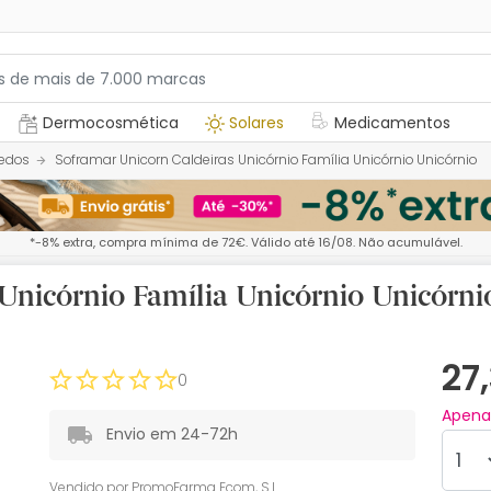
Dermocosmética
Solares
Medicamentos
edos
Soframar Unicorn Caldeiras Unicórnio Família Unicórnio Unicórnio
*-8% extra, compra mínima de 72€. Válido até 16/08. Não acumulável.
Unicórnio Família Unicórnio Unicórni
27
0
Apen
Envio em 24-72h
Vendido por
PromoFarma Ecom, S.L.