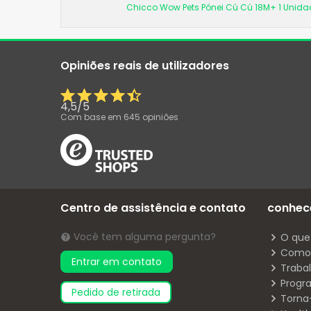
Chicco Wow Pets Pónei Cú Cú 18M+ 1 Unida
Opiniões reais de utilizadores
4,5
/
5
Com base em
645
opiniões
Centro de assistência e contato
conhec
Você tem alguma pergunta?
O que
Como 
Entrar em contato
Traba
Progr
pedido de retirada
Torna