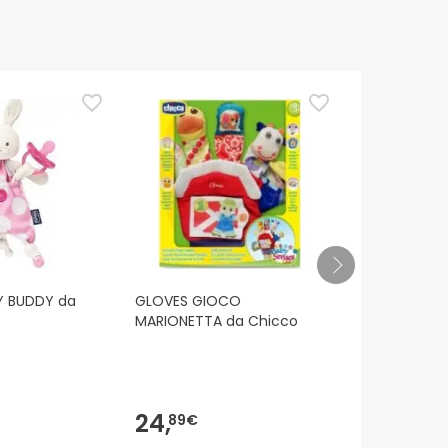
Y BUDDY da
GLOVES GIOCO
Ch Toy Fd 
MARIONETTA da Chicco
Mob Blue
24,
47,
89€
90€