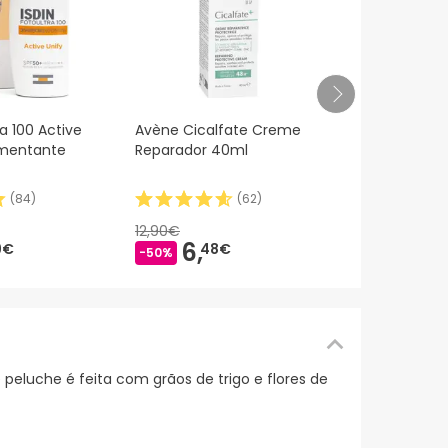
Photoultra A
ra 100 Active
Avène Cicalfate Creme
Color
gmentante
Reparador 40ml
(
84
)
(
62
)
29,55€
20,
12,90€
-29%
6,
9€
48€
-50%
eluche é feita com grãos de trigo e flores de