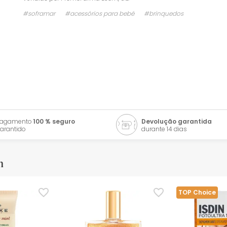
#soframar
#acessórios para bebé
#brinquedos
Pagamento
100 % seguro
Devolução garantida
arantido
durante 14 dias
m
TOP Choice