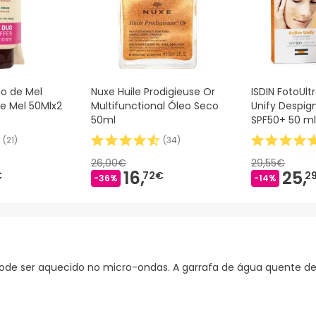
o de Mel
Nuxe Huile Prodigieuse Or
ISDIN FotoUlt
e Mel 50Mlx2
Multifunctional Óleo Seco
Unify Despi
50ml
SPF50+ 50 ml
(
21
)
(
34
)
26,00€
29,55€
16,
25,
€
72€
2
-36%
-14%
de ser aquecido no micro-ondas. A garrafa de água quente de p