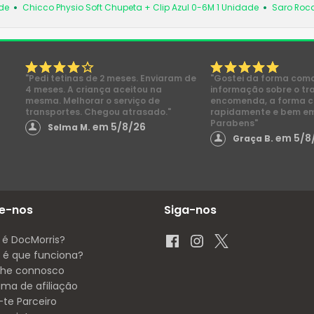
de
Chicco Physio Soft Chupeta + Clip Azul 0-6M 1 Unidade
Saro Roc
"Pedi tetinas de 2 meses. Enviaram de
"Gostei da forma com
4 meses. A criança aceitou na
informação sobre o tr
mesma. Melhorar o serviço de
encomenda, a forma 
transportes. Chegou atrasado."
rapidamente e bem e
Parabens"
em 5/8/26
Selma M.
em 5/8
Graça B.
e-nos
Siga-nos
 é DocMorris?
é que funciona?
lhe connosco
ama de afiliação
-te Parceiro