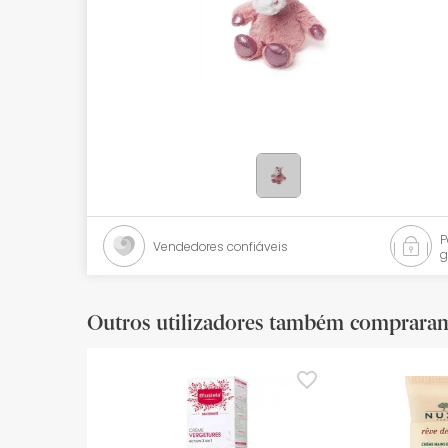
Bebés
Ótica
Ortopedia
Ervanária
Cosmética natural
Promoções
Vendedores confiáveis
g
Marcas
Mais vendidos
Outros utilizadores também comprara
Health points
Blog