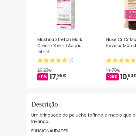
Mustela Stretch Mark
Nuxe Cr Cr Mã
Cream 3 em 1 Acção
Revelar Mão d
150ml
(
7
)
20,23€
14,70€
17,
10,
99€
93
-11%
-26%
Descrição
Um brinquedo de peluche fofinho e macio que po
lavanda.
FUNCIONALIDADES