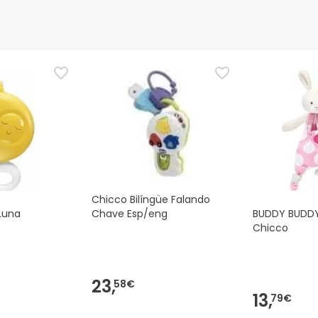
Chicco Bilíngüe Falando
Luna
Chave Esp/eng
BUDDY BUDD
Chicco
23,
58€
13,
79€