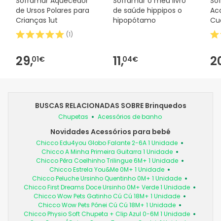
Soframar Aquecedor
Soframar o meu livro
So
de Ursos Polares para
de saúde hippipos o
Ac
Crianças 1ut
hipopótamo
Cu
Cu
(
1
)
Ov
29,
11,
2
01€
04€
BUSCAS RELACIONADAS SOBRE Brinquedos
Chupetas
Acessórios de banho
Novidades Acessórios para bebé
Chicco Edu4you Globo Falante 2-6A 1 Unidade
Chicco A Minha Primeira Guitarra 1 Unidade
Chicco Pêra Coelhinho Trilingue 6M+ 1 Unidade
Chicco Estrela You&Me 0M+ 1 Unidade
Chicco Peluche Ursinho Quentinho 0M+ 1 Unidade
Chicco First Dreams Doce Ursinho 0M+ Verde 1 Unidade
Chicco Wow Pets Gatinho Cú Cú 18M+ 1 Unidade
Chicco Wow Pets Pónei Cú Cú 18M+ 1 Unidade
Chicco Physio Soft Chupeta + Clip Azul 0-6M 1 Unidade