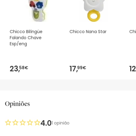
Chicco Bilíngüe
Chicco Nana Star
Ch
Falando Chave
Esp/eng
23,
17,
12
58€
99€
Opiniões
4.0
1 opinião