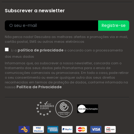
Subscrever a newsletter
Registre-se
Não perca nada! Descubra as melhores ofertas e promoções via e-mail,
cartão postal, SMS ou outros meios eletrónicos
política de privacidade
Li a
e concordo com o processamento
dos meus dados
Informamos que, ao subscrever a nossa newsletter, concorda com o
tratamento dos seus dados pela Promofarma para o envio de
comunicações comerciais ou promocionais. Em todo o caso, pode retirar
o seu consentimento ou exercer qualquer outro dos seus direitos
reconhecidos em termos de proteção de dados, conforme informado na
Política de Privacidade
nossa
.