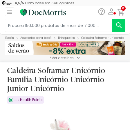
4,5
/
5
Com base em
646
opiniões
0
Bebés
Acessórios para bebé
Brinquedos
Caldeira Soframar Unicórnio Fam
*Ver detalhes
Caldeira Soframar Unicórnio
Família Unicórnio Unicórnio
Junior Unicórnio
Health Points