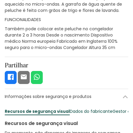
aquecido no micro-ondas. A garrafa de água quente de
peluche é feita com grãos de trigo e flores de lavanda.
FUNCIONALIDADES
Também pode colocar este peluche no congelador
durante 2 a 3 horas Desde o nascimento Dispositivo
médico Norma europeia Fabricado em Inglaterra 100%
seguro para o micro-ondas Congelador Altura 35 cm
Partilhar
Informações sobre segurança e produtos
Recursos de segurança visual
Dados do fabricante
Gestor o
Recursos de segurança visual
De momento, não dispomos de imagens de segurança