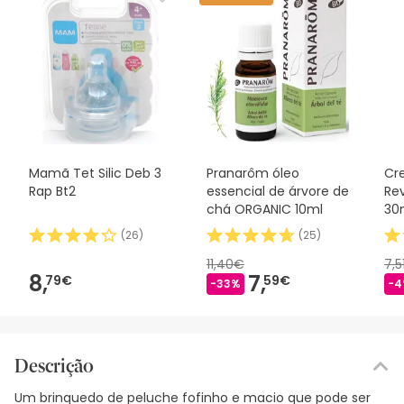
Mamã Tet Silic Deb 3
Pranarôm óleo
Cr
Rap Bt2
essencial de árvore de
Rev
chá ORGANIC 10ml
30
(
26
)
(
25
)
11,40€
7,5
8,
7,
79€
59€
-33%
-4
Descrição
Um brinquedo de peluche fofinho e macio que pode ser