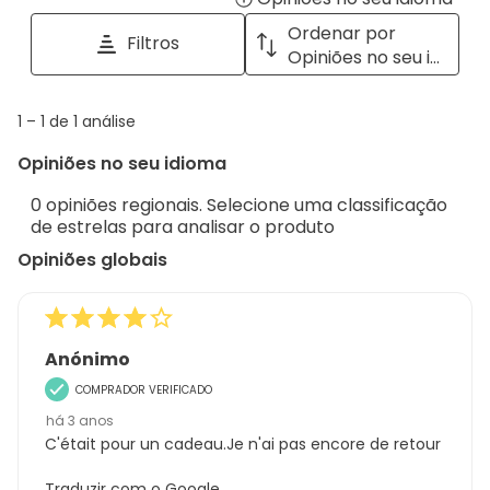
tópicos
a
Ordenar por
Filtros
e
pop
Opiniões no seu idioma
opiniões
with
info
1
1
–
1 de 1
análise
abou
to
Regi
Opiniões no seu idioma
1
Sort.
de
0 opiniões regionais. Selecione uma classificação
1
de estrelas para analisar o produto
análise
Opiniões globais
Anónimo
COMPRADOR VERIFICADO
há 3 anos
C'était pour un cadeau.Je n'ai pas encore de retour
Traduzir com o Google