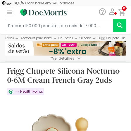
4,5
/
5
Com base em
643
opiniões
0
Bebés
Acessórios para bebé
Chupetas
Silicone
Frigg Chupete Silico
*Ver detalhes
Frigg Chupete Silicona Nocturno
0-6M Cream French Gray 2uds
Health Points