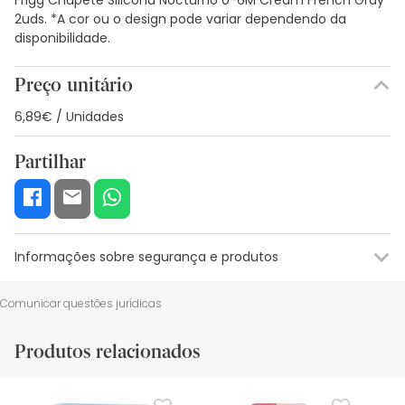
2uds. *A cor ou o design pode variar dependendo da
disponibilidade.
Preço unitário
6,89€ / Unidades
Partilhar
Informações sobre segurança e produtos
Recursos de segurança visual
Dados do fabricante
Gestor o
Comunicar questões jurídicas
Recursos de segurança visual
Produtos relacionados
De momento, não dispomos de imagens de segurança
para este produto, mas estamos a trabalhar nisso.
Recomendamos que voltes mais tarde para veres as