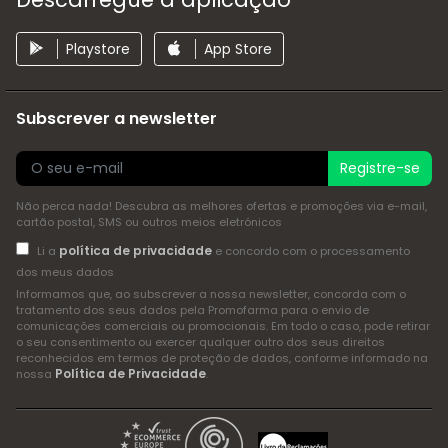
Playstore
App Store
Subscrever a newsletter
Registre-se
Não perca nada! Descubra as melhores ofertas e promoções via e-mail,
cartão postal, SMS ou outros meios eletrónicos
política de privacidade
Li a
e concordo com o processamento
dos meus dados
Informamos que, ao subscrever a nossa newsletter, concorda com o
tratamento dos seus dados pela Promofarma para o envio de
comunicações comerciais ou promocionais. Em todo o caso, pode retirar
o seu consentimento ou exercer qualquer outro dos seus direitos
reconhecidos em termos de proteção de dados, conforme informado na
Política de Privacidade
nossa
.