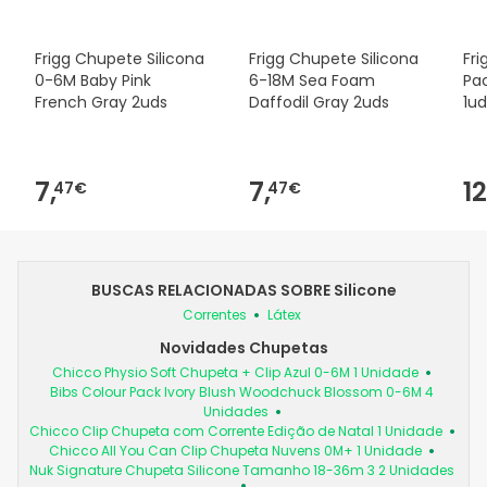
Frigg Chupete Silicona
Frigg Chupete Silicona
Fri
0-6M Baby Pink
6-18M Sea Foam
Pac
French Gray 2uds
Daffodil Gray 2uds
1ud
7,
7,
12
47€
47€
BUSCAS RELACIONADAS SOBRE Silicone
Correntes
Látex
Novidades Chupetas
Chicco Physio Soft Chupeta + Clip Azul 0-6M 1 Unidade
Bibs Colour Pack Ivory Blush Woodchuck Blossom 0-6M 4
Unidades
Chicco Clip Chupeta com Corrente Edição de Natal 1 Unidade
Chicco All You Can Clip Chupeta Nuvens 0M+ 1 Unidade
Nuk Signature Chupeta Silicone Tamanho 18-36m 3 2 Unidades