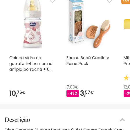
TOP
Chicco vidro de
Farline Bebé Cepillo y
Mi
garrafa tetina normal
Peine Pack
Pr
ampla borracha + 0M
rosa 150ml 1ud
7,00€
12
10,
3,
76€
57€
-49%
-3
Descrição
Frigg Chupete Silicona Nocturno 0-6M Cream French Gray