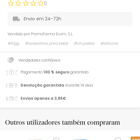
0
Envio em 24-72h
Vendido por
PromoFarma Ecom, S.L.
#frigg
#acessórios para bebé
#chupetas
#silicone
Vendedores confiáveis
Pagamento
100 % seguro
garantido
Devolução garantida
durante 14 dias
Envios apenas a 3,85€
Outros utilizadores também compraram