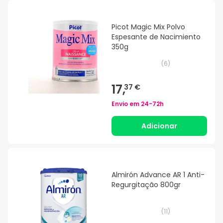
Picot Magic Mix Polvo
Espesante de Nacimiento
350g
(
6
)
17,
37 €
Envio em
24-72h
Adicionar
Almirón Advance AR 1 Anti-
Regurgitação 800gr
(
11
)