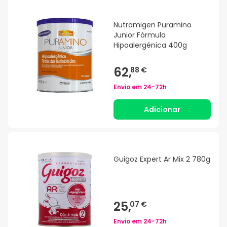
Nutramigen Puramino
Junior Fórmula
Hipoalergénica 400g
62,
88 €
Envio em
24-72h
Adicionar
Guigoz Expert Ar Mix 2 780g
25,
07 €
Envio em
24-72h