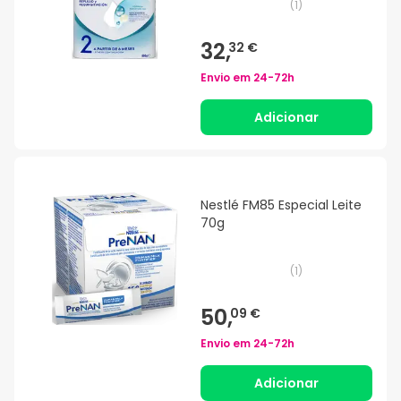
(
1
)
32,
32 €
Envio em
24-72h
Adicionar
Nestlé FM85 Especial Leite
70g
(
1
)
50,
09 €
Envio em
24-72h
Adicionar