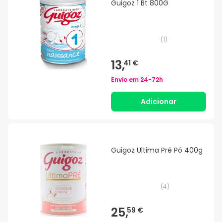
Guigoz 1 Bt 800G
(
1
)
13,
41 €
Envio em
24-72h
Adicionar
Guigoz Ultima Pré Pó 400g
(
4
)
25,
59 €