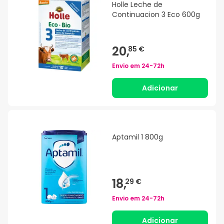
Holle Leche de
Continuacion 3 Eco 600g
20,
85 €
Envio em
24-72h
Adicionar
Aptamil 1 800g
18,
29 €
Envio em
24-72h
Adicionar