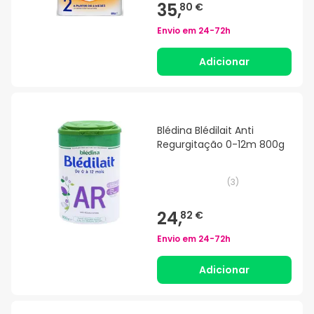
35,
80 €
Envio em
24-72h
Adicionar
Blédina Blédilait Anti
Regurgitação 0-12m 800g
(
3
)
24,
82 €
Envio em
24-72h
Adicionar