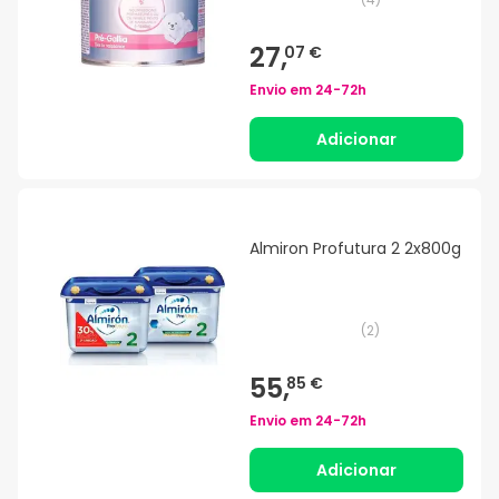
27,
07 €
Envio em
24-72h
Adicionar
Almiron Profutura 2 2x800g
(
2
)
55,
85 €
Envio em
24-72h
Adicionar