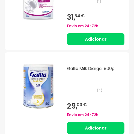
(
1
)
31,
54 €
Envio em
24-72h
Adicionar
Gallia Milk Diargal 800g
(
4
)
29,
03 €
Envio em
24-72h
Adicionar