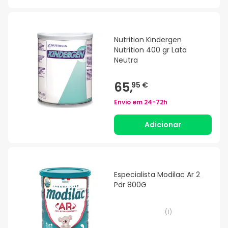
Nutrition Kindergen
Nutrition 400 gr Lata
Neutra
65,
95 €
Envio em
24-72h
Adicionar
Especialista Modilac Ar 2
Pdr 800G
(
1
)