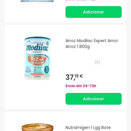
Adicionar
Arroz Modilac Expert Arroz
Arroz 1 800g
(
5
)
37,
19 €
Envio em
24-72h
Adicionar
Nutramigen 1 Lgg Bote