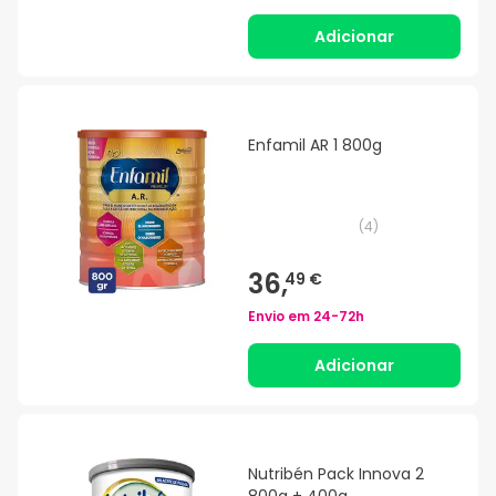
Adicionar
Enfamil AR 1 800g
(
4
)
36,
49 €
Envio em
24-72h
Adicionar
Nutribén Pack Innova 2