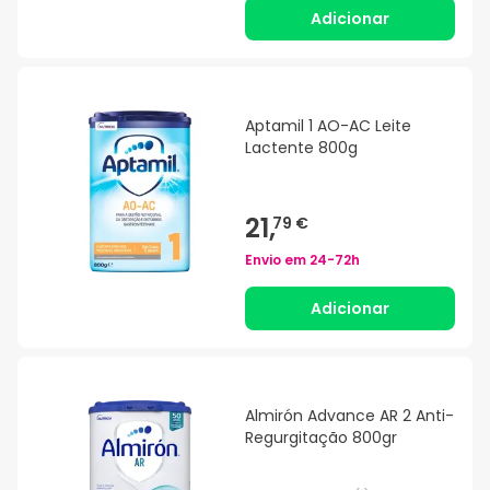
Adicionar
Aptamil 1 AO-AC Leite
Lactente 800g
21,
79 €
Envio em
24-72h
Adicionar
Almirón Advance AR 2 Anti-
Regurgitação 800gr