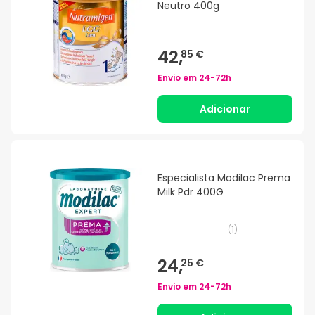
Neutro 400g
42,
85 €
Envio em
24-72h
Adicionar
Especialista Modilac Prema
Milk Pdr 400G
(
1
)
24,
25 €
Envio em
24-72h