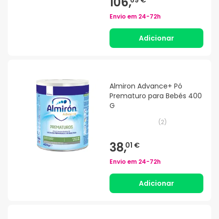
106,
69 €
Envio em
24-72h
Adicionar
Almiron Advance+ Pó
Prematuro para Bebés 400
G
(
2
)
38,
01 €
Envio em
24-72h
Adicionar