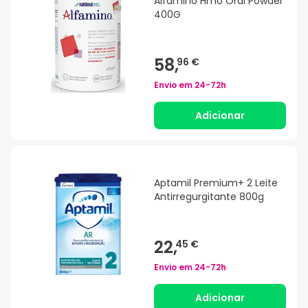
Alfamino Hmo Oral Powder
400G
58,
96 €
Envio em
24-72h
Adicionar
Aptamil Premium+ 2 Leite
Antirregurgitante 800g
22,
45 €
Envio em
24-72h
Adicionar