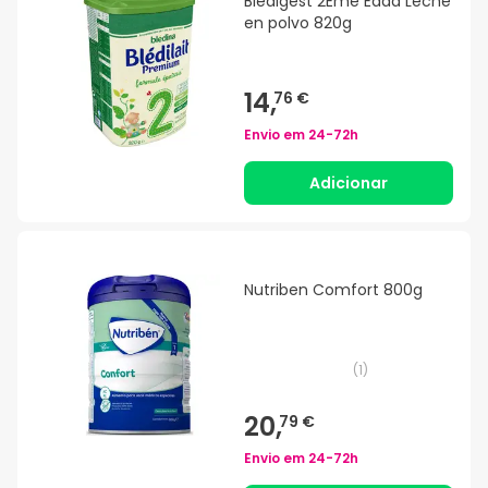
Bledigest 2Eme Edad Leche
en polvo 820g
14,
76 €
Envio em
24-72h
Adicionar
Nutriben Comfort 800g
(
1
)
20,
79 €
Envio em
24-72h