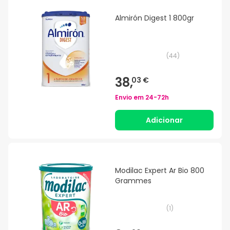
Almirón Digest 1 800gr
(
44
)
38,
03 €
Envio em
24-72h
Adicionar
Modilac Expert Ar Bio 800
Grammes
(
1
)