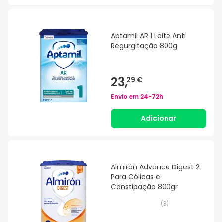
Aptamil AR 1 Leite Anti
Regurgitação 800g
23,
29 €
Envio em
24-72h
Adicionar
Almirón Advance Digest 2
Para Cólicas e
Constipação 800gr
(
3
)