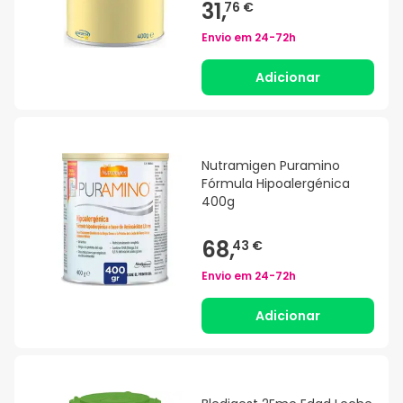
31,
76 €
Envio em
24-72h
Adicionar
Nutramigen Puramino
Fórmula Hipoalergénica
400g
68,
43 €
Envio em
24-72h
Adicionar