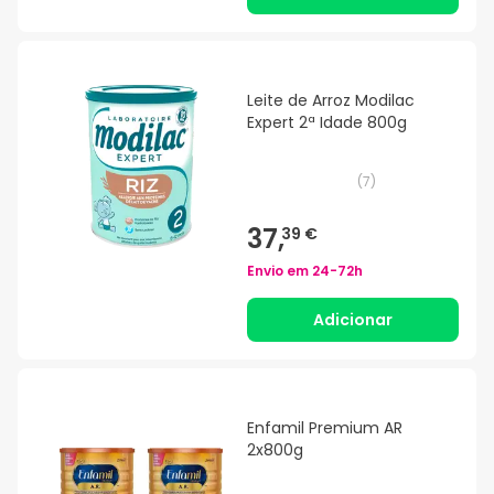
Leite de Arroz Modilac
Expert 2ª Idade 800g
(
7
)
37,
39 €
Envio em
24-72h
Adicionar
Enfamil Premium AR
2x800g