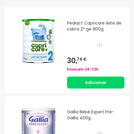
Pediact Capricare leite de
cabra 2ª ge 800g
(
2
)
30,
74 €
Envio em
24-72h
Adicionar
Gallia Bébé Expert Pré-
Gallia 400g
(
4
)