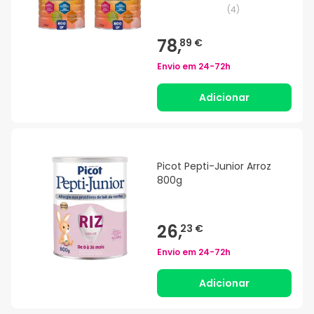
(
4
)
78,
89 €
Envio em
24-72h
Adicionar
Picot Pepti-Junior Arroz
800g
26,
23 €
Envio em
24-72h
Adicionar