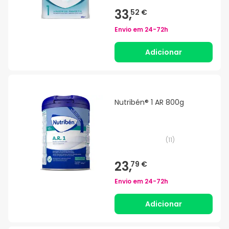
33,
52 €
Envio em
24-72h
Adicionar
Nutribén® 1 AR 800g
(
11
)
23,
79 €
Envio em
24-72h
Adicionar