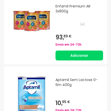
Enfamil Premium AR
3x800g
(
4
)
93,
89 €
Envio em
24-72h
Adicionar
Aptamil Sem Lactose 0-
6m 400g
10,
95 €
Envio em
24-72h