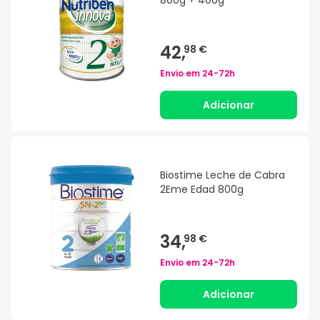
800g + 400g
42,
98 €
Envio em
24-72h
Adicionar
Biostime Leche de Cabra
2Eme Edad 800g
34,
98 €
Envio em
24-72h
Adicionar