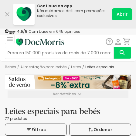
Continua na app
Nós cuidamos de ti com promoções
Abrir
exclusivas
4,5
/5
Com base em
645
opiniões
Bebés
/
Alimentação para bebés
/
Leites
/
Leites especiais
Ver detalhes
*-8% extra, compra mínima de 72€. Válido até 16/08. Não
acumulável.
Leites especiais para bebés
77 produtos
Filtros
Ordenar