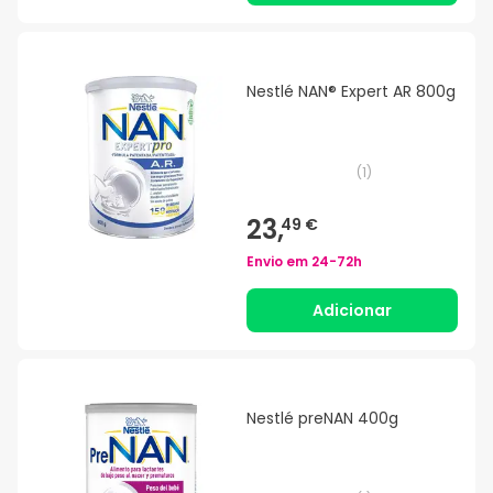
Nestlé NAN® Expert AR 800g
(
1
)
23,
49 €
Envio em
24-72h
Adicionar
Nestlé preNAN 400g