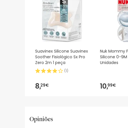
sobre segurança, não hesites em contactar-nos.
Suavinex Silicone Suavinex
Nuk Mommy F
Soother Fisiológico Sx Pro
Silicone 0-9M 
Zero 2m 1 peça
Unidades
(
1
)
8,
10,
29€
99€
Opiniões