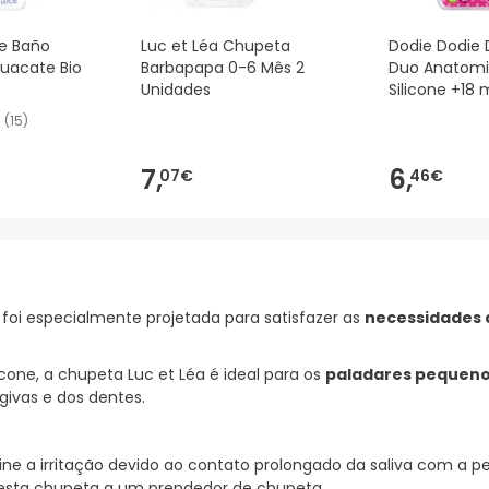
De Baño
Luc et Léa Chupeta
Dodie Dodie 
uacate Bio
Barbapapa 0-6 Mês 2
Duo Anatomic
Unidades
Silicone +18 
Lot de 2
(
15
)
7,
6,
07€
46€
oi especialmente projetada para satisfazer as
necessidades 
cone, a chupeta Luc et Léa é ideal para os
paladares pequen
ivas e dos dentes.
ne a irritação devido ao contato prolongado da saliva com a pe
 esta chupeta a um prendedor de chupeta.