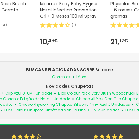
 Nose Bouch
Marimer Baby Baby Hygine
Physiolac Bio
l Garrafa
Nasal Infection Prevention
- 6 meses C
Orl + 0 Meses 100 Ml Spray
gramas
(
4
)
(
1
)
10,
21,
49€
02€
BUSCAS RELACIONADAS SOBRE Silicone
Correntes
Látex
Novidades Chupetas
 + Clip Azul 0-6M 1 Unidade
Bibs Colour Pack Ivory Blush Woodchuck
 Corrente Edição de Natal 1 Unidade
Chicco All You Can Clip Chupet
nidades
Chicco Physio Ring Chupeta Silicone 4m+ Azul 2 Unidades
C
Bibs Colour Chupeta Simétrica Vanilla Pine 0-6M 2 Unidades
Bibs Pa