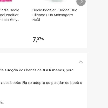
Dodie Duo Si
Dodie Dodie
Dodie Pacifier 1ª Idade Duo
Pacificador
al Pacifier
Silicone Duo Mensagem
Girly +6 me
meses Girly
Nø31
7,
16€
7,
07€
de sucção
dos bebês de
0 a 6 meses
, para
os
dos bebês. Ela se adapta ao paladar do bebê e
le.