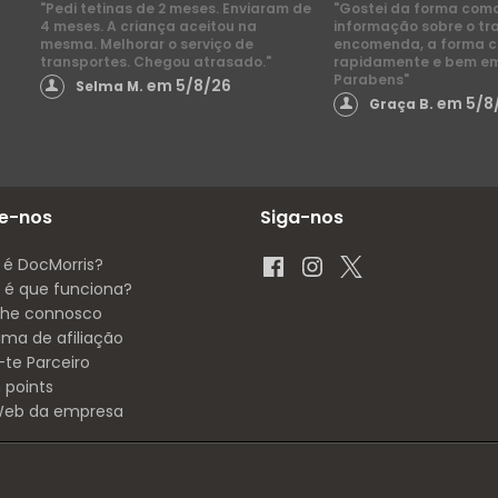
"Pedi tetinas de 2 meses. Enviaram de
"Gostei da forma com
4 meses. A criança aceitou na
informação sobre o tr
mesma. Melhorar o serviço de
encomenda, a forma 
transportes. Chegou atrasado."
rapidamente e bem e
Parabens"
em 5/8/26
Selma M.
em 5/8
Graça B.
e-nos
Siga-nos
 é DocMorris?
é que funciona?
lhe connosco
ama de afiliação
-te Parceiro
 points
 Web da empresa