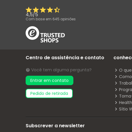
4,5
/
5
Com base em
645
opiniões
Centro de assistência e contato
conhec
Você tem alguma pergunta?
O que
Como 
Entrar em contato
Traba
Progr
pedido de retirada
Torna
Health
Sítio
Subscrever a newsletter