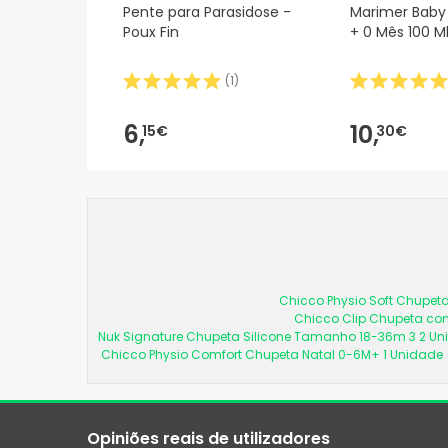
Pente para Parasidose -
Marimer Baby
Poux Fin
+ 0 Mês 100 M
(
1
)
6,
10,
15€
30€
Chicco Physio Soft Chupeta
Chicco Clip Chupeta com
Nuk Signature Chupeta Silicone Tamanho 18-36m 3 2 U
Chicco Physio Comfort Chupeta Natal 0-6M+ 1 Unidade
Opiniões reais de utilizadores