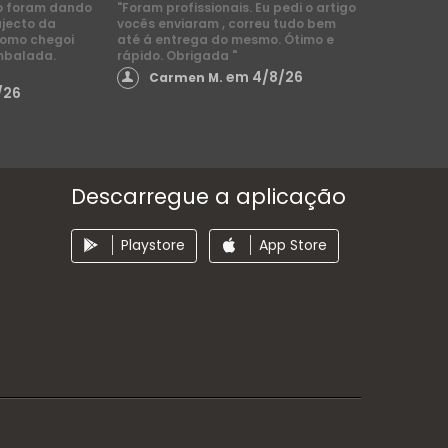
o foram dando
"Foram profissionais. Eu pedi o artigo
ajecto da
vocês enviaram , correu tudo bem
como chegoi
até á entrega do mesmo. Ótimo e
mbalada.
rápido. Obrigada "
em 4/8/26
Carmen M.
/26
Descarregue a aplicação
Playstore
App Store