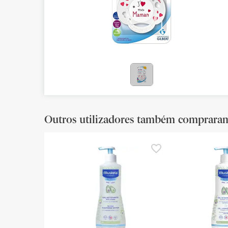
Bebés
Ótica
Ortopedia
Ervanária
Cosmética natural
Outros utilizadores também comprara
Promoções
Marcas
Mais vendidos
Health points
Blog