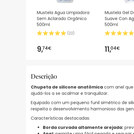
Mustela Agua Limpiadora
Mustela Gel 
Sem Aclarado Orgânico
Suave Con Ag
500ml
500ml
(
22
)
9,
11,
74€
04€
Descrição
Chupeta de silicone anatômica
com anel que f
ajudá-los a se acalmar e tranquilizar.
Equipado com um pequeno funil simétrico de sili
respeita o desenvolvimento harmonioso das geng
Características destacadas:
Borda curvada altamente arejada:
previ
Anel:
permite uma fácil pegada e segurar