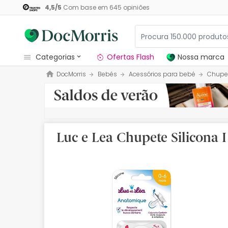
4,5
/
5
Com base em
645
opiniões
categorias
Ofertas Flash
Nossa marca
DocMorris
Bebés
Acessórios para bebé
Chupe
Dermocosmetica
Nossa marca
Solares
Luc e Lea Chupete Silicona 
Medicamentos
Cosmética
Saúde
Higiene
Dietética