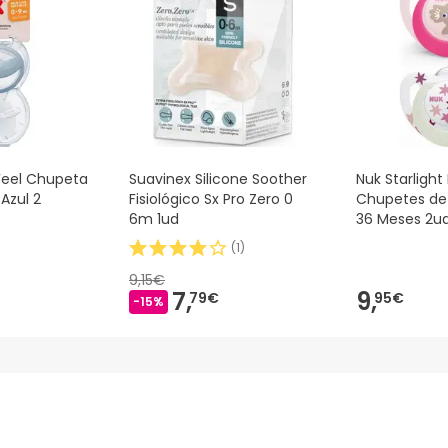
 Além disso, se desejares, também podes devolver o produto s
eel Chupeta
Suavinex Silicone Soother
Nuk Starlight
Azul 2
Fisiológico Sx Pro Zero 0
Chupetes de 
6m 1ud
36 Meses 2u
(
1
)
9,15€
7,
9,
79€
95€
-15%