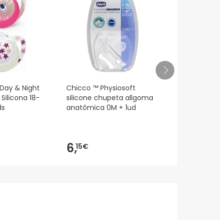
eguindo os
nossos termos e condições
.
 Day & Night
Chicco ™ Physiosoft
Pacio fisio a
Silicona 18-
silicone chupeta allgoma
6m rosa 2un
ds
anatômica 0M + 1ud
7,65€
6,
6,
15€
99
-9%