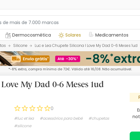
Dermocosmética
Solares
Medicamentos
tas
Silicone
Luc e Lea Chupete Silicona I Love My Dad 0-6 Meses 1ud
*-8% extra, compra mínima de 72€. Válido até 16/08. Não acumulável.
I Love My Dad 0-6 Meses 1ud
0
E
not
#luc et lea
#acessórios para bebé
#chupetas
#silicone