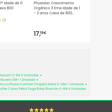
 1ª Idade de 0
Physiolac Crescimento
aixa 800
Orgânico 3 Eme Idade de 1
- 3 anos Caixa de 800
gramas
(
1
)
17,
19€
 Blossom 0-6M 4 Unidades
a Nuvens 0M+ 1 Unidade
hicco Physio Comfort Chupeta Natal 6-12M+ 1 Unidade
cifier Colour Petrol Sage Baby Blue Iron 0-6M 4 Unidades