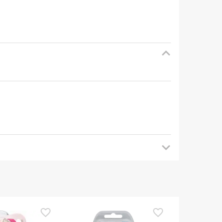
mendamos que voltes mais tarde para veres as
es de o utilizares. Se tiveres alguma dúvida