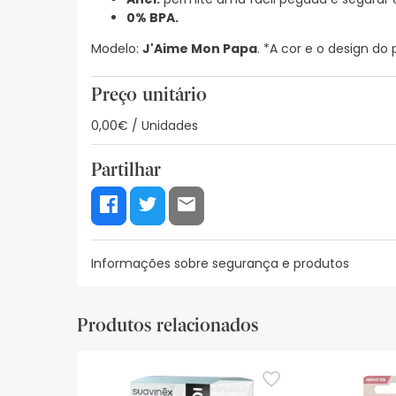
0% BPA.
Modelo:
J'Aime Mon Papa
. *A cor e o design do
Preço unitário
0,00€ / Unidades
Partilhar
Informações sobre segurança e produtos
Recursos de segurança visual
Dados do fabrica
Produtos relacionados
Recursos de segurança visual
De momento, não dispomos de imagens de segura
actualizações. Entretanto, recomendamos que le