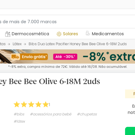
Dermocosmética
Solares
Medicamentos
tas
Látex
Bibs Duo Latex Pacifier Honey Bee Bee Olive 6-18M 2uds
*-8% extra, compra mínima de 72€. Válido até 16/08. Não acumulável.
ey Bee Bee Olive 6-18M 2uds
1
E
not
#bibs
#acessórios para bebé
#chupetas
#látex