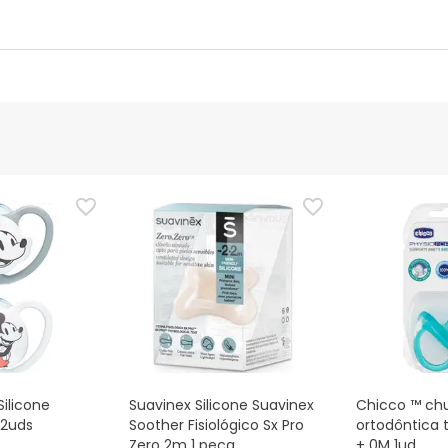
nte
Gestor orçamental
nça para este produto, mas estamos a trabalhar nisso. Reco
ias as informações de segurança que acompanham o produto ant
 Além disso, se desejares, também podes devolver o produto s
ilicone
Suavinex Silicone Suavinex
Chicco ™ ch
 2uds
Soother Fisiológico Sx Pro
ortodôntica t
Zero 2m 1 peça
+ 0M 1ud