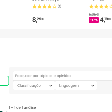
(
1
)
5,05€
8,
4,
29€
19€
-17%
Secção
para
Classificação
Linguagem
pesquisar
tópicos
e
opiniões
1
1
–
1 de 1
análise
to