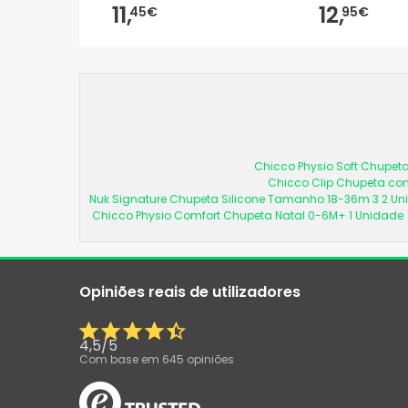
11,
12,
45€
95€
Chicco Physio Soft Chupeta
Chicco Clip Chupeta com
Nuk Signature Chupeta Silicone Tamanho 18-36m 3 2 U
Chicco Physio Comfort Chupeta Natal 0-6M+ 1 Unidade
Opiniões reais de utilizadores
4,5
/
5
Com base em
645
opiniões