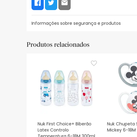
Informações sobre segurança e produtos
Recursos de segurança visual
Dados do fabrica
Produtos relacionados
Recursos de segurança visual
De momento, não dispomos de imagens de segura
actualizações. Entretanto, recomendamos que le
sobre segurança, não hesites em contactar-nos.
Nuk First Choice+ Biberão
Nuk Chupeta S
Latex Controlo
Mickey 6-18M
Temperatura 6-18M 300ml