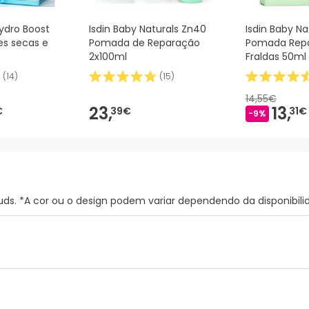
ydro Boost
Isdin Baby Naturals Zn40
Isdin Baby Na
es secas e
Pomada de Reparação
Pomada Repa
2x100ml
Fraldas 50ml
(
14
)
(
15
)
14,55€
23,
13,
€
39€
31€
-9%
ds. *A cor ou o design podem variar dependendo da disponibili