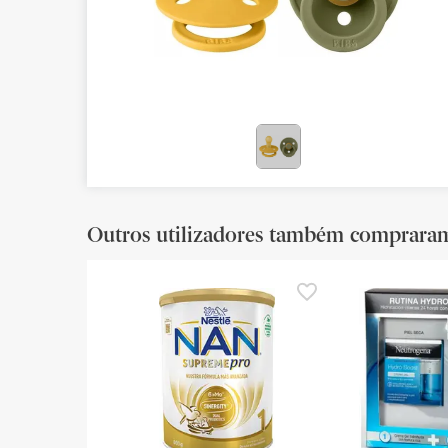
Bebés
Ótica
Ortopedia
Ervanária
Cosmética natural
Outros utilizadores também comprara
Promoções
Marcas
Mais vendidos
Health points
Blog