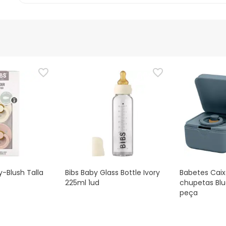
y-Blush Talla
Bibs Baby Glass Bottle Ivory
Babetes Caix
225ml 1ud
chupetas Blue
peça