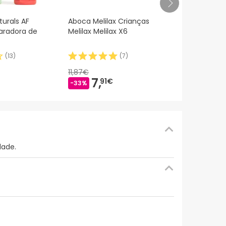
Systane® Hi
turals AF
Aboca Melilax Crianças
gotas ocula
radora de
Melilax Melilax X6
(
13
)
(
7
)
18,
82€
11,87€
7,
91€
-33%
dade.