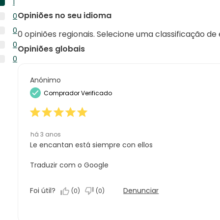
1
1
1
Opiniões no seu idioma
0
de
análise
0
1
0
com
0 opiniões regionais. Selecione uma classificação de
análise
análise
0
5
0
com
Opiniões globais
análise
estrelas.
0
4
0
com
análise
estrelas.
0
3
com
análise
Anónimo
estrelas.
2
com
Comprador Verificado
estrelas.
1
estrela.
há 3 anos
Le encantan está siempre con ellos
Traduzir com o Google
Foi útil?
Denunciar
(
0
)
(
0
)