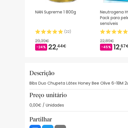
NAN Supreme 1 800g
Neutrogena H
Pack para pel
sensíveis
(
22
)
29,39€
22,89€
22,
12,
44€
67
-24%
-45%
Descrição
Bibs Duo Chupeta Látex Honey Bee Olive 6-18M 2u
Preço unitário
0,00€ / Unidades
Partilhar