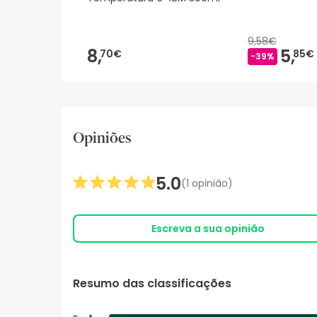
9,58€
8,
5,
70€
85€
-39%
Opiniões
5.0
(1 opinião)
Escreva a sua opinião
Resumo das classificações