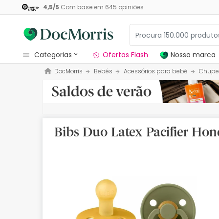
4,5
/
5
Com base em
645
opiniões
categorias
Ofertas Flash
Nossa marca
DocMorris
Bebés
Acessórios para bebé
Chupe
Dermocosmetica
Nossa marca
Solares
Bibs Duo Latex Pacifier Hon
Medicamentos
Cosmética
Saúde
Higiene
Dietética