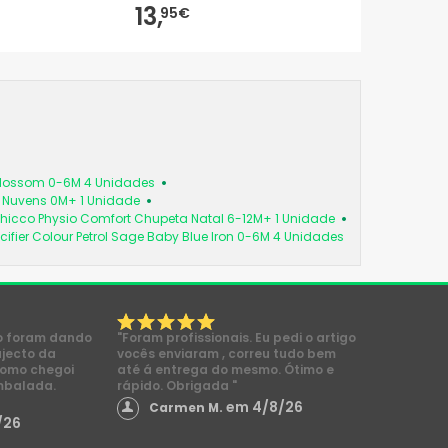
13,
95€
 Blossom 0-6M 4 Unidades
a Nuvens 0M+ 1 Unidade
hicco Physio Comfort Chupeta Natal 6-12M+ 1 Unidade
cifier Colour Petrol Sage Baby Blue Iron 0-6M 4 Unidades
o foram dando
"Foram profissionais. Eu pedi o artigo
ajecto da
vocês enviaram , correu tudo bem
como chegoi
até á entrega do mesmo. Ótimo e
mbalada.
rápido. Obrigada "
em 4/8/26
Carmen M.
/26