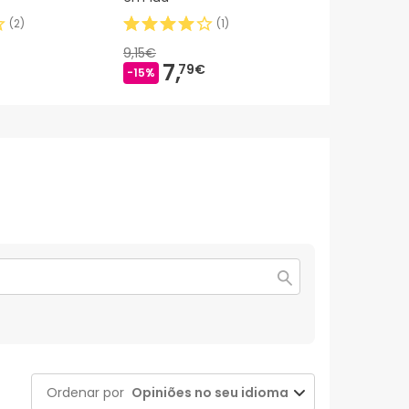
(
2
)
(
1
)
9,15€
7,
9,
79€
95€
-15%
Ordenar por
Opiniões no seu idioma