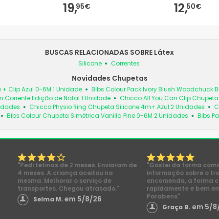
19,
12,
95€
50€
BUSCAS RELACIONADAS SOBRE Látex
Silicone
Correntes
Novidades Chupetas
 + Clip Azul 0-6M 1 Unidade
Bibs Colour Pack Ivory Blush Woodchuck
 Corrente Edição de Natal 1 Unidade
Chicco All You Can Clip Chupet
nidades
Chicco Physio Ring Chupeta Silicone 4m+ Azul 2 Unidades
C
Bibs Colour Chupeta Simétrica Vanilla Pine 0-6M 2 Unidades
Bibs Pa
"Pedi tetinas de 2 meses. Enviaram de
"Gostei da forma com
4 meses. A criança aceitou na
informação sobre o tr
mesma. Melhorar o serviço de
encomenda, a forma 
transportes. Chegou atrasado."
rapidamente e bem e
Parabens"
em 5/8/26
Selma M.
em 5/8
Graça B.