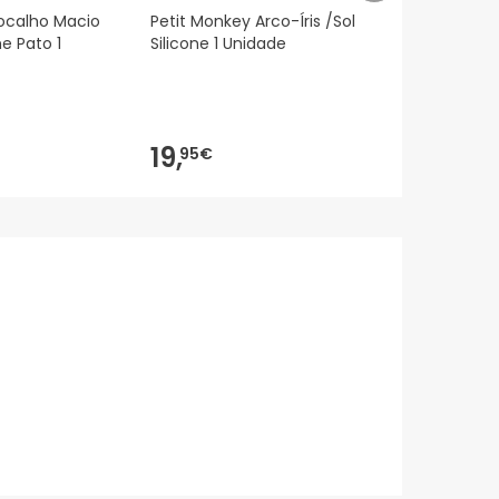
ocalho Macio
Petit Monkey Arco-Íris /Sol
Kids Bigben
e Pato 1
Silicone 1 Unidade
Noche con P
Nlpkidsdog
19,
23,
95€
30€