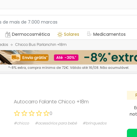
Dermocosmética
Solares
Medicamentos
edos
Chicco Bus Parlanchin +18m
*-8% extra, compra mínima de 72€. Válido até 16/08. Não acumulável.
Autocarro Falante Chicco +18m
E
0
not
#chicco
#acessórios para bebé
#brinquedos