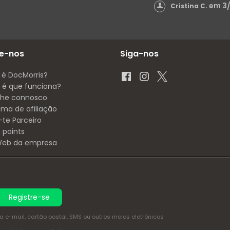
em 3
Cristina C.
e-nos
Siga-nos
 é DocMorris?
é que funciona?
lhe connosco
ama de afiliação
-te Parceiro
 points
 Web da empresa
Registre-se
e-mail, cartão postal, SMS ou outros meios eletrónicos