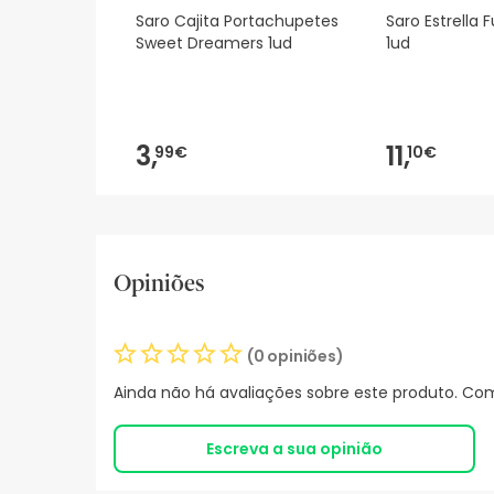
Saro Cajita Portachupetes
Saro Estrella 
Sweet Dreamers 1ud
1ud
3,
11,
99€
10€
Opiniões
(0 opiniões)
Ainda não há avaliações sobre este produto. Com
Escreva a sua opinião