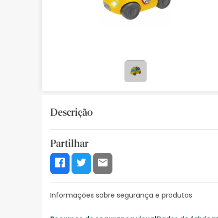
Bebés
Ótica
Ortopedia
Ervanária
Cosmética natural
Descrição
Promoções
Marcas
Partilhar
Mais vendidos
Health points
Blog
Informações sobre segurança e produtos