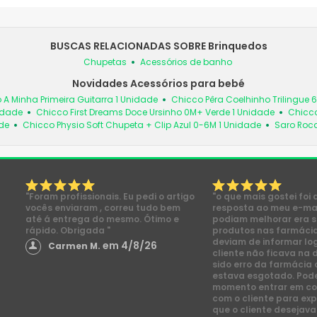
BUSCAS RELACIONADAS SOBRE Brinquedos
Chupetas
Acessórios de banho
Novidades Acessórios para bebé
 A Minha Primeira Guitarra 1 Unidade
Chicco Pêra Coelhinho Trilingue 
idade
Chicco First Dreams Doce Ursinho 0M+ Verde 1 Unidade
Chicco
de
Chicco Physio Soft Chupeta + Clip Azul 0-6M 1 Unidade
Saro Roc
"Foram profissionais. Eu pedi o artigo
"o que mais gostei foi 
vocês enviaram , correu tudo bem
resposta ao meu e-mai
até á entrega do mesmo. Ótimo e
podiam melhorar era s
rápido. Obrigada "
produtos nas farmácia
deviam de informar lo
em 4/8/26
Carmen M.
cliente não ficava na 
sido erro da farmácia 
estava esgotado. Pod
momento entrar em co
com o cliente para exp
que o cliente desejava