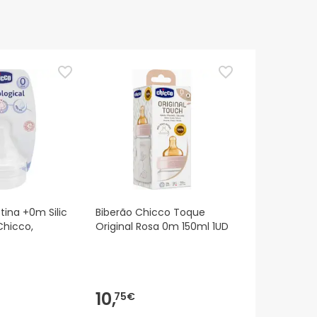
tina +0m Silic
Biberão Chicco Toque
Chicco,
Original Rosa 0m 150ml 1UD
10,
75€