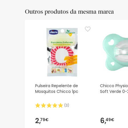
Outros produtos da mesma marca
Pulseira Repelente de
Chicco Physi
Mosquitos Chicco 1pc
Soft Verde 0-
(
3
)
2,
6,
79€
49€