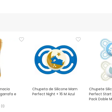
macia
Chupeta de Silicone Mam
Chupete Sil
garrafa e
Perfect Night + 16 M Azul
Perfect Star
Pack Doble 
(
1
)