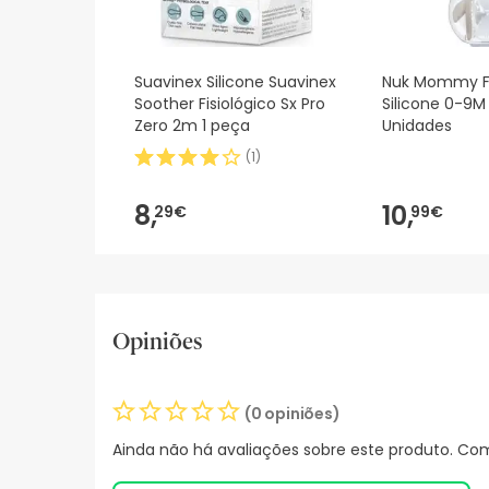
Suavinex Silicone Suavinex
Nuk Mommy F
Soother Fisiológico Sx Pro
Silicone 0-9M 
Zero 2m 1 peça
Unidades
(
1
)
8,
10,
29€
99€
Opiniões
(0 opiniões)
Ainda não há avaliações sobre este produto. Com