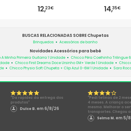
12,
14,
23€
35€
BUSCAS RELACIONADAS SOBRE Chupetas
Brinquedos
Acessórios de banho
Novidades Acessórios para bebé
 A Minha Primeira Guitarra 1 Unidade
Chicco Pêra Coelhinho Trilingue 
idade
Chicco First Dreams Doce Ursinho 0M+ Verde 1 Unidade
Chicco
de
Chicco Physio Soft Chupeta + Clip Azul 0-6M 1 Unidade
Saro Roc
"Da rapidez da entrega dos
"Pedi tetinas de 2 mes
produtos"
4 meses. A criança ac
mesma. Melhorar o ser
em 6/8/26
Dulce B.
transportes. Chegou a
em 5/8
Selma M.