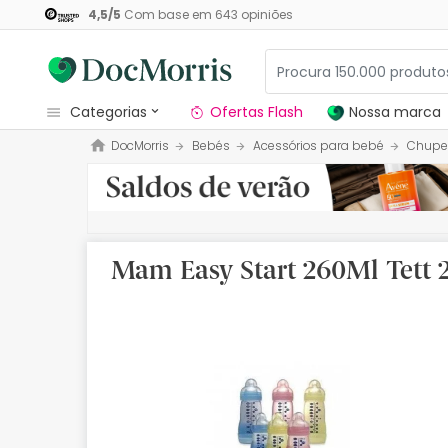
4,5
/
5
Com base em
643
opiniões
categorias
Ofertas Flash
Nossa marca
DocMorris
Bebés
Acessórios para bebé
Chupe
Dermocosmetica
Nossa marca
Solares
Mam Easy Start 260Ml Tett 
Medicamentos
Cosmética
Saúde
Higiene
Dietética