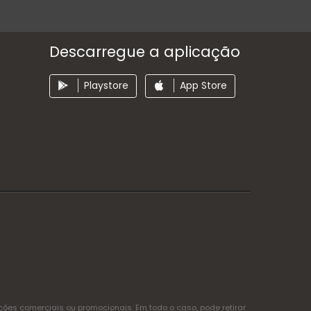
Descarregue a aplicação
Playstore
App Store
es comerciais ou promocionais. Em todo o caso, pode retirar