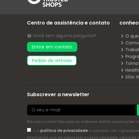
Centro de assistência e contato
conhec
Você tem alguma pergunta?
O que
Como 
Entrar em contato
Traba
Progr
pedido de retirada
Torna
Health
Sítio
Subscrever a newsletter
Não perca nada! Descubra as melhores ofertas e promoções via 
política de privacidade
Li a
e concordo com o process
Informamos que, ao subscrever a nossa newsletter, concorda 