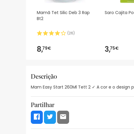
Mamã Tet Silic Deb 3 Rap
Saro Cajita P
Bt2
(
26
)
8,
3,
79€
75€
Descrição
Mam Easy Start 260Ml Tett 2 ✓ A cor e o design 
Partilhar