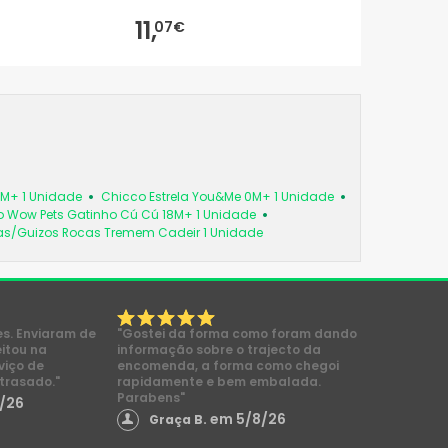
11,
07€
6M+ 1 Unidade
Chicco Estrela You&Me 0M+ 1 Unidade
 Wow Pets Gatinho Cú Cú 18M+ 1 Unidade
as/Guizos Rocas Tremem Cadeir 1 Unidade
es. Enviaram de
"Gostei da forma como foram dando
eitou na
informação sobre o trajecto da
viço de
encomenda, a forma como chegoi
trasado."
rapidamente e bem embalada.
Parabens"
/26
em 5/8/26
Graça B.