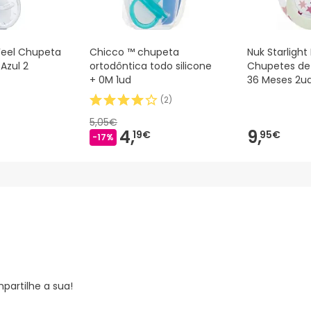
eel Chupeta
Chicco ™ chupeta
Nuk Starlight
Azul 2
ortodôntica todo silicone
Chupetes de 
+ 0M 1ud
36 Meses 2u
(
2
)
5,05€
4,
9,
19€
95€
-17%
partilhe a sua!