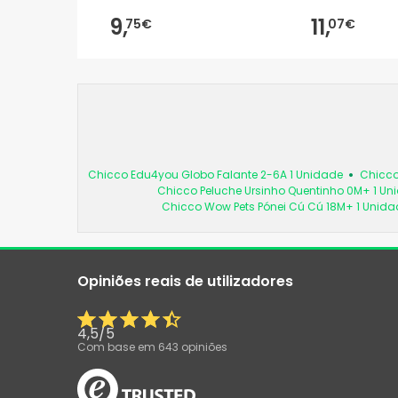
9,
11,
75€
07€
Chicco Edu4you Globo Falante 2-6A 1 Unidade
Chicco
Chicco Peluche Ursinho Quentinho 0M+ 1 Un
Chicco Wow Pets Pónei Cú Cú 18M+ 1 Unida
Opiniões reais de utilizadores
4,5
/
5
Com base em
643
opiniões