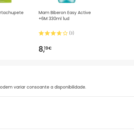
ortachupete
Mam Biberon Easy Active
+6M 330ml 1ud
(
3
)
8,
19€
podem variar consoante a disponibilidade.