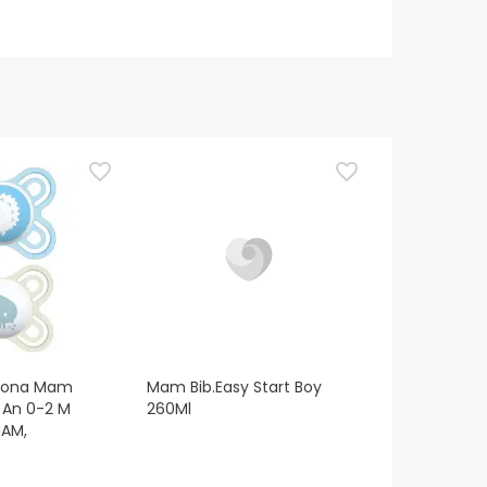
icona Mam
Mam Bib.Easy Start Boy
t An 0-2 M
260Ml
MAM,