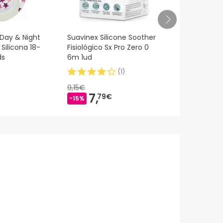
 Day & Night
Suavinex Silicone Soother
Chicco Phys
Silicona 18-
Fisiológico Sx Pro Zero 0
Soft Verde 
ds
6m 1ud
(
1
)
9,15€
7,
6,
79€
49€
-15%