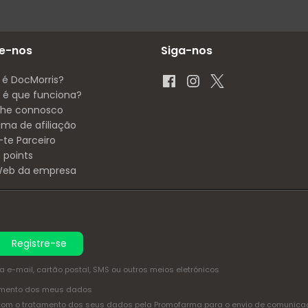
e-nos
Siga-nos
 é DocMorris?
é que funciona?
lhe connosco
ama de afiliação
-te Parceiro
 points
 Web da empresa
Registre-se
e-mail, cartão postal, SMS ou outros meios eletrónicos
amento dos meus dados
com o tratamento dos seus dados pela Promofarma para o envio de comunicaçõ