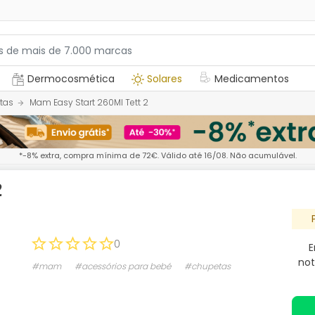
Dermocosmética
Solares
Medicamentos
tas
Mam Easy Start 260Ml Tett 2
*-8% extra, compra mínima de 72€. Válido até 16/08. Não acumulável.
2
0
E
not
#mam
#acessórios para bebé
#chupetas