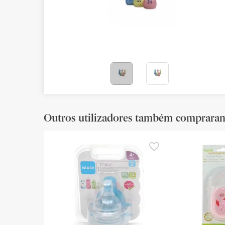
Bebés
Ótica
Ortopedia
Ervanária
Cosmética natural
Outros utilizadores também comprara
Promoções
Marcas
Mais vendidos
Health points
Blog